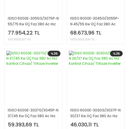
ISISO 6000E-3055G/3075P-N
ISISO 6000E-3045G/3055P-
55/75 Kw ÜÇ Faz 380 Ac Hız
N 45/55 Kw ÜÇ Faz 380 Ac
Kontrol Cihazı/ Trifaze
Hız Kontrol Cihazı/ Trifaze
77.954,22 TL
68.673,96 TL
İnverter
İnverter
119.929,57 TL
105.652,24 TL
%35
%35
ISISO 6000E-3037G/3045P-N
ISISO 6000E-3030G/3037P-N
37/45 Kw ÜÇ Faz 380 Ac Hız
30/37 Kw ÜÇ Faz 380 Ac Hız
Kontrol Cihazı/ Trifaze
Kontrol Cihazı/ Trifaze
59.393,69 TL
46.030,11 TL
İnverter
İnverter