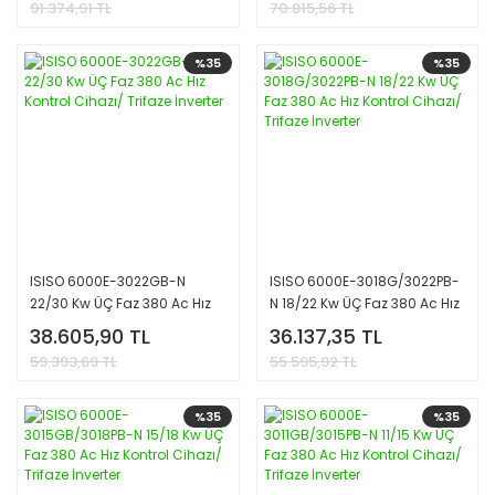
91.374,91 TL
70.815,56 TL
%35
%35
ISISO 6000E-3022GB-N
ISISO 6000E-3018G/3022PB-
22/30 Kw ÜÇ Faz 380 Ac Hız
N 18/22 Kw ÜÇ Faz 380 Ac Hız
Kontrol Cihazı/ Trifaze
Kontrol Cihazı/ Trifaze
38.605,90 TL
36.137,35 TL
İnverter
İnverter
59.393,69 TL
55.595,92 TL
%35
%35