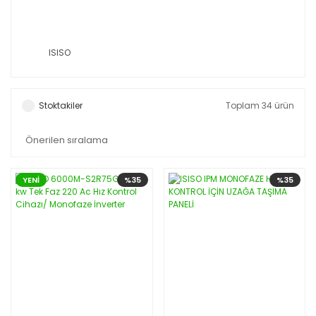
ISISO
Stoktakiler
Toplam 34 ürün
YENİ
%35
%35