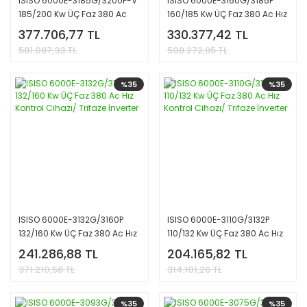
ISISO 6000E-3185G/3200P-V
ISISO 6000E-3160G/3185P
185/200 Kw ÜÇ Faz 380 Ac
160/185 Kw ÜÇ Faz 380 Ac Hız
Hız Kontrol Cihazı/ Trifaze
Kontrol Cihazı/ Trifaze
377.706,77 TL
330.377,42 TL
İnverter
İnverter
581.087,33 TL
508.272,95 TL
%35
%35
ISISO 6000E-3132G/3160P
ISISO 6000E-3110G/3132P
132/160 Kw ÜÇ Faz 380 Ac Hız
110/132 Kw ÜÇ Faz 380 Ac Hız
Kontrol Cihazı/ Trifaze
Kontrol Cihazı/ Trifaze
241.286,88 TL
204.165,82 TL
İnverter
İnverter
371.210,58 TL
314.101,26 TL
%35
%35