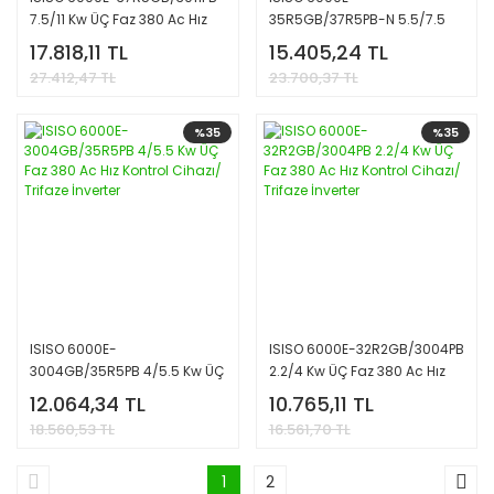
7.5/11 Kw ÜÇ Faz 380 Ac Hız
35R5GB/37R5PB-N 5.5/7.5
Kontrol Cihazı/ Trifaze
Kw ÜÇ Faz 380 Ac Hız Kontrol
17.818,11 TL
15.405,24 TL
İnverter
Cihazı/ Trifaze İnverter
27.412,47 TL
23.700,37 TL
%35
%35
ISISO 6000E-
ISISO 6000E-32R2GB/3004PB
3004GB/35R5PB 4/5.5 Kw ÜÇ
2.2/4 Kw ÜÇ Faz 380 Ac Hız
Faz 380 Ac Hız Kontrol
Kontrol Cihazı/ Trifaze
12.064,34 TL
10.765,11 TL
Cihazı/ Trifaze İnverter
İnverter
18.560,53 TL
16.561,70 TL
1
2