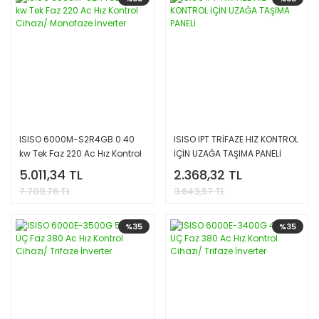
ISISO 6000M-S2R4GB 0.40
ISISO IPT TRİFAZE HIZ KONTROL
kw Tek Faz 220 Ac Hız Kontrol
İÇİN UZAĞA TAŞIMA PANELİ
Cihazı/ Monofaze İnverter
5.011,34 TL
2.368,32 TL
7.709,76 TL
3.643,57 TL
%35
%35