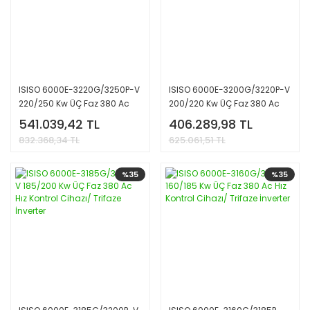
ISISO 6000E-3220G/3250P-V
ISISO 6000E-3200G/3220P-V
220/250 Kw ÜÇ Faz 380 Ac
200/220 Kw ÜÇ Faz 380 Ac
Hız Kontrol Cihazı/ Trifaze
Hız Kontrol Cihazı/ Trifaze
541.039,42 TL
406.289,98 TL
İnverter
İnverter
832.368,34 TL
625.061,51 TL
%35
%35