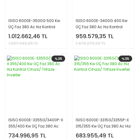
ISISO 6000E-3500G 500 Kw
ISISO 6000E-3400G 400 Kw
ÜÇ Faz 380 Ac Hız Kontrol
ÜÇ Faz 380 Ac Hız Kontrol
Cihazı/ Trifaze İnverter
Cihazı/ Trifaze İnverter
1.012.662,46 TL
959.579,35 TL
1.557.942,25 TL
1.476.275,92 TL
%35
%35
ISISO 6000E-3355G/3400P-X
ISISO 6000E-3315G/3355P-X
355/400 Kw ÜÇ Faz 380 Ac
315/355 Kw ÜÇ Faz 380 Ac Hız
Hız Kontrol Cihazı/ Trifaze
Kontrol Cihazı/ Trifaze
734.996,95 TL
683.955,49 TL
İnverter
İnverter