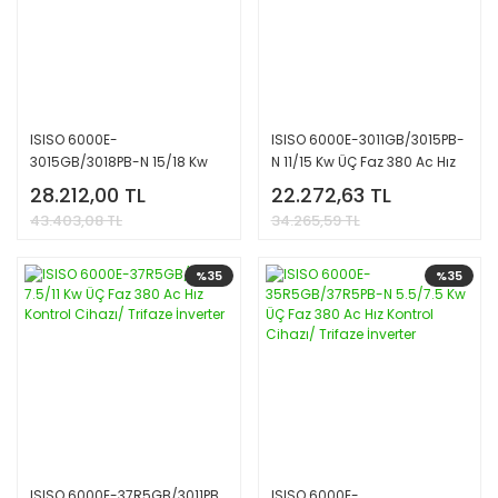
ISISO 6000E-
ISISO 6000E-3011GB/3015PB-
3015GB/3018PB-N 15/18 Kw
N 11/15 Kw ÜÇ Faz 380 Ac Hız
ÜÇ Faz 380 Ac Hız Kontrol
Kontrol Cihazı/ Trifaze
28.212,00 TL
22.272,63 TL
Cihazı/ Trifaze İnverter
İnverter
43.403,08 TL
34.265,59 TL
%35
%35
ISISO 6000E-37R5GB/3011PB
ISISO 6000E-