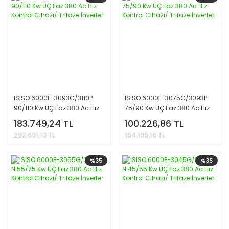
ISISO 6000E-3093G/3110P
ISISO 6000E-3075G/3093P
90/110 Kw ÜÇ Faz 380 Ac Hız
75/90 Kw ÜÇ Faz 380 Ac Hız
Kontrol Cihazı/ Trifaze
Kontrol Cihazı/ Trifaze
183.749,24 TL
100.226,86 TL
İnverter
İnverter
282.691,13 TL
154.195,16 TL
%35
%35