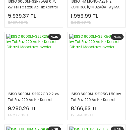
ISISO 6000M-S2R75GB 0.75
ISISO IPM MONOFAZE HIZ
kw Tek Faz 220 Ac Hız Kontrol
KONTROL İÇİN UZAĞA TAŞIMA
Cihazı/ Monofaze İnverter
PANELİ
5.939,37 TL
1.959,99 TL
9.137,49 TL
3.015,37 TL
%35
%35
ISISO 6000M-S22R2GB 2.2 kw
ISISO 6000M-S21R5G 1.50 kw
Tek Faz 220 Ac Hız Kontrol
Tek Faz 220 Ac Hız Kontrol
Cihazı/ Monofaze İnverter
Cihazı/ Monofaze İnverter
9.280,26 TL
8.166,63 TL
14.277,33 TL
12.564,05 TL
%35
%35