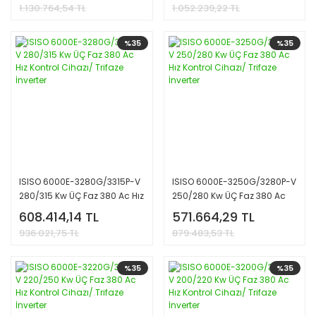
1.130.764,54 TL
1.052.239,22 TL
%35
%35
ISISO 6000E-3280G/3315P-V
ISISO 6000E-3250G/3280P-V
280/315 Kw ÜÇ Faz 380 Ac Hız
250/280 Kw ÜÇ Faz 380 Ac
Kontrol Cihazı/ Trifaze
Hız Kontrol Cihazı/ Trifaze
608.414,14 TL
571.664,29 TL
İnverter
İnverter
936.021,75 TL
879.483,53 TL
%35
%35