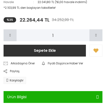
Havale
22.041,80 TL (%1,00 havale indirimi)
*2.103,99 TL den başlayan taksitlerle!
22.264,44 TL
34.252,99 TL
%35
Sepete Ekle
Arkadaşına Öner
Fiyatı Düşünce Haber Ver
Paylaş
Karşılaştır
Ürün Bilgisi