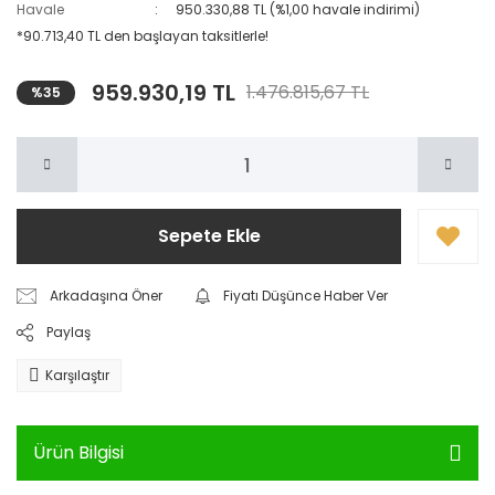
Havale
950.330,88 TL (%1,00 havale indirimi)
*90.713,40 TL den başlayan taksitlerle!
959.930,19 TL
1.476.815,67 TL
%35
Sepete Ekle
Arkadaşına Öner
Fiyatı Düşünce Haber Ver
Paylaş
Karşılaştır
Ürün Bilgisi