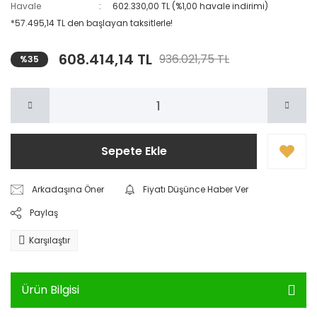
Havale
602.330,00 TL (%1,00 havale indirimi)
*57.495,14 TL den başlayan taksitlerle!
608.414,14 TL
936.021,75 TL
%35
Sepete Ekle
Arkadaşına Öner
Fiyatı Düşünce Haber Ver
Paylaş
Karşılaştır
Ürün Bilgisi