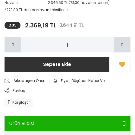
Havale
2.345,50 TL (%1,00 havale indirimi)
*223,89 TL den başlayan taksitlerle!
2.369,19 TL
3.644,91 TL
%35
Sepete Ekle
Arkadaşına Öner
Fiyatı Düşünce Haber Ver
Paylaş
Karşılaştır
Ürün Bilgisi