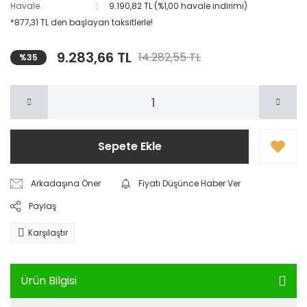
Havale
9.190,82 TL (%1,00 havale indirimi)
*877,31 TL den başlayan taksitlerle!
9.283,66 TL
14.282,55 TL
%35
Sepete Ekle
Arkadaşına Öner
Fiyatı Düşünce Haber Ver
Paylaş
Karşılaştır
Ürün Bilgisi