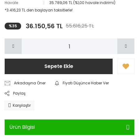
Havale
35.789,06 TL (%1,00 havale indirimi)
*3.416,23 TL den başlayan taksitlerle!
36.150,56 TL
55.616,25 TL
%35
Sepete Ekle
Arkadaşına Öner
Fiyatı Düşünce Haber Ver
Paylaş
Karşılaştır
Ürün Bilgisi