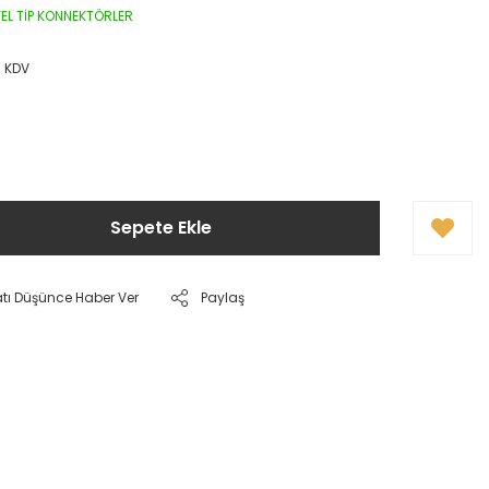
EL TİP KONNEKTÖRLER
+ KDV
Sepete Ekle
atı Düşünce Haber Ver
Paylaş