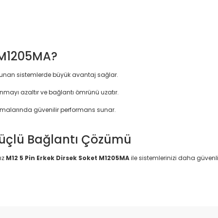
t M1205MA?
 bulunan sistemlerde büyük avantaj sağlar.
anmayı azaltır ve bağlantı ömrünü uzatır.
amalarında güvenilir performans sunar.
 Güçlü Bağlantı Çözümü
ız
M12 5 Pin Erkek Dirsek Soket M1205MA
ile sistemlerinizi daha güvenli 
da yetersiz gördüğünüz noktaları öneri formunu kullanarak tarafımıza il
Bu ürüne ilk yorumu siz yapın!