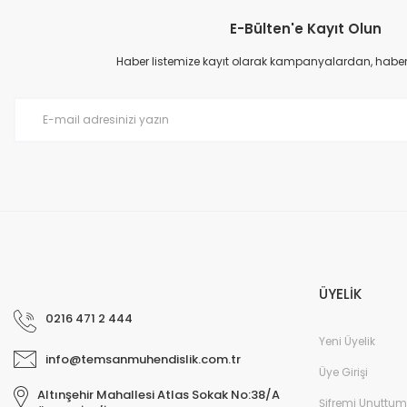
E-Bülten'e Kayıt Olun
Ürün resmi kalitesiz, bozuk veya görüntülenemiyor.
Ürün açıklamasında eksik bilgiler bulunuyor.
Haber listemize kayıt olarak kampanyalardan, haberda
Ürün bilgilerinde hatalar bulunuyor.
Ürün fiyatı diğer sitelerden daha pahalı.
Bu ürüne benzer farklı alternatifler olmalı.
ÜYELİK
0216 471 2 444
Yeni Üyelik
info@temsanmuhendislik.com.tr
Üye Girişi
Altınşehir Mahallesi Atlas Sokak No:38/A
Şifremi Unuttum