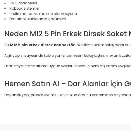
CNC makineleri
Robotik sistemler
Üretim hatları ve makine otomasyonu
Dar alanlı kablolama çözümleri
Neden M12 5 Pin Erkek Dirsek Soke
Bu
M12 5 pin erkek dirsek konnektör
, özellikle sınırlı montaj alanı
Açılı yapısı sayesinde kablo yönlendirmesini kolaylaştırır, mekanik zorl
Endüstriyel standartlara uygun yapısı ile hem iç hem dış ortam uygul
Hemen Satın Al – Dar Alanlar İçin
Dayanıklı yapı, yüksek uyumluluk ve uzun ömürlü performans arıyorsan
Bu ürünün fiyat bilgisi, resim, ürün açıklamalarında ve diğer konular
Görüş ve önerileriniz için teşekkür ederiz.