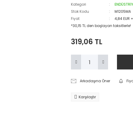
Kategori
ENDÜSTRİY
Stok Kodu
M1205MA
Fiyat
4,84 EUR 
*30,15 TL den başlayan taksitlerle!
319,06 TL
Arkadaşına Öner
Fiy
Karşılaştır