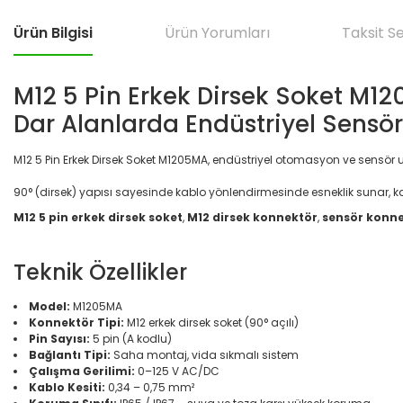
Ürün Bilgisi
Ürün Yorumları
Taksit S
M12 5 Pin Erkek Dirsek Soket M1
Dar Alanlarda Endüstriyel Sensör
M12 5 Pin Erkek Dirsek Soket M1205MA, endüstriyel otomasyon ve sensör
90° (dirsek) yapısı sayesinde kablo yönlendirmesinde esneklik sunar, kab
M12 5 pin erkek dirsek soket
,
M12 dirsek konnektör
,
sensör konn
Teknik Özellikler
Model:
M1205MA
Konnektör Tipi:
M12 erkek dirsek soket (90° açılı)
Pin Sayısı:
5 pin (A kodlu)
Bağlantı Tipi:
Saha montaj, vida sıkmalı sistem
Çalışma Gerilimi:
0–125 V AC/DC
Kablo Kesiti:
0,34 – 0,75 mm²