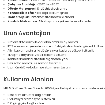
Koruma Sınıfı:
IP65 / IP67 – suya ve toza karşı yüksek koruma
Çalışma Sıcaklığı:
-25°C ile +85°C
Gövde Malzemesi:
Endüstriyel polyamid
Konnektör Kafa:
Nikel kaplı döküm çinko
Conta Yapısı:
Elastomer sızdırmazlık elemanı
Kontak Malzemesi:
Altın kaplama yüksek iletkenlikli pinler
Ürün Avantajları
90° dirsek tasarım ile dar alanlarda kolay montaj
IP67 koruma sayesinde zorlu endüstriyel ortamlarda güvenli kullan
Altın kaplama pinler ile düşük sinyal kaybı ve yüksek iletkenlik
Titreşime dayanıklı vidalı kilitleme sistemi
Kablo kırılmalarını azaltan ergonomik yapı
Hızlı saha montajı ile zaman tasarrufu
Uzun ömürlü ve bakım gerektirmeyen tasarım
Kullanım Alanları
M12 5 Pin Erkek Dirsek Soket M1205MA, endüstriyel otomasyon sistemlerind
Sensör ve aktüatör bağlantıları
Endüstriyel otomasyon sistemleri
PLC giriş/çıkış bağlantıları