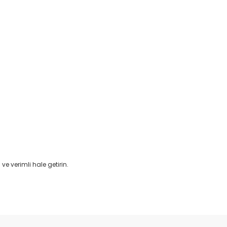
ve verimli hale getirin.
etebilirsiniz.