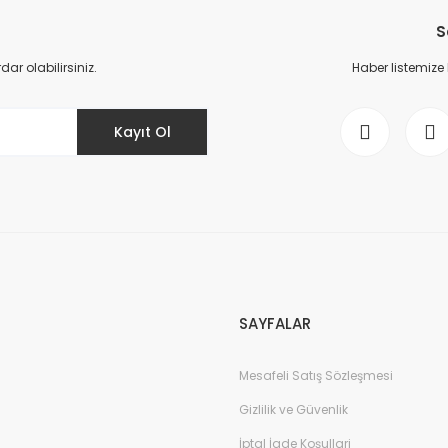
S
Yorum Yaz
r olabilirsiniz.
Haber listemize
Kayıt Ol
Gönder
SAYFALAR
Mesafeli Satış Sözleşmesi
Gizlilik ve Güvenlik
İptal İade Koşullari