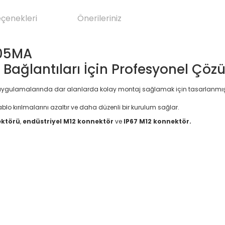
eçenekleri
Önerileriniz
205MA
 Bağlantıları İçin Profesyonel Çö
 uygulamalarında dar alanlarda kolay montaj sağlamak için tasarlanmış yü
lo kırılmalarını azaltır ve daha düzenli bir kurulum sağlar.
ektörü
,
endüstriyel M12 konnektör
ve
IP67 M12 konnektör.