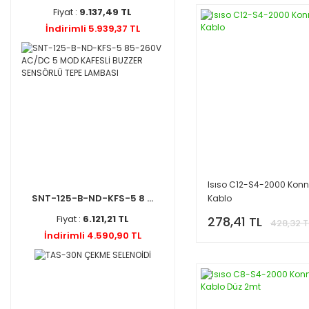
Fiyat :
9.137,49 TL
İndirimli 5.939,37 TL
Isıso C12-S4-2000 Konn
SNT-125-B-ND-KFS-5 8 ...
Kablo
Fiyat :
6.121,21 TL
278,41 TL
428,32 T
İndirimli 4.590,90 TL