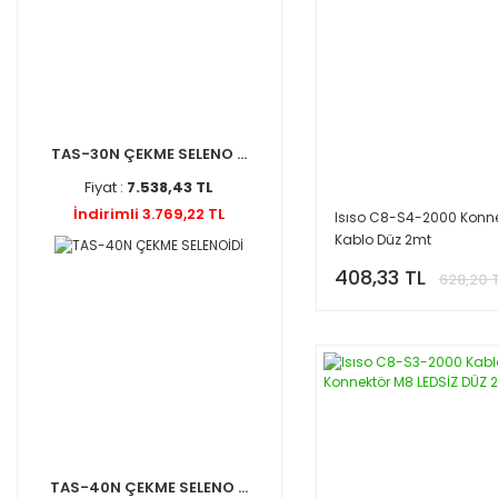
TAS-30N ÇEKME SELENO ...
Fiyat :
7.538,43 TL
İndirimli 3.769,22 TL
Isıso C8-S4-2000 Konne
Kablo Düz 2mt
408,33 TL
628,20 
TAS-40N ÇEKME SELENO ...