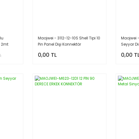
lu
Maojwei - 3112-12-10S Shell Tipi 10
Maojwei -
Z 2mt
Pin Panel Dişi Konnektör
Seyyar Di
0,00 TL
0,00 T
L