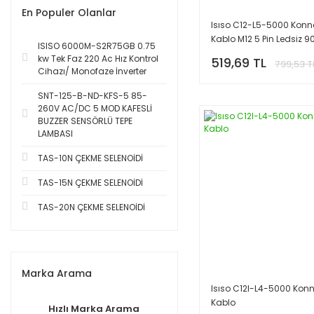
En Populer Olanlar
Isıso C12-L5-5000 Konne
Kablo M12 5 Pin Ledsiz 9
ISISO 6000M-S2R75GB 0.75
5mt
kw Tek Faz 220 Ac Hız Kontrol
519,69 TL
799,53 T
Cihazı/ Monofaze İnverter
SNT-125-B-ND-KFS-5 85-
260V AC/DC 5 MOD KAFESLİ
BUZZER SENSÖRLÜ TEPE
LAMBASI
TAS-10N ÇEKME SELENOİDİ
TAS-15N ÇEKME SELENOİDİ
TAS-20N ÇEKME SELENOİDİ
Marka Arama
Isıso C12I-L4-5000 Konn
Kablo
Hızlı Marka Arama