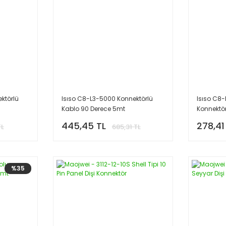
ktörlü
Isıso C8-L3-5000 Konnektörlü
Isıso C8
Kablo 90 Derece 5mt
Konnektör
2mt
445,45 TL
278,41
TL
685,31 TL
%35