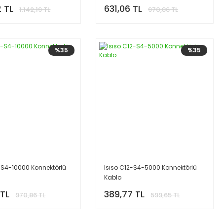
 TL
631,06 TL
1.142,19 TL
970,86 TL
%35
%35
-S4-10000 Konnektörlü
Isıso C12-S4-5000 Konnektörlü
Kablo
 TL
389,77 TL
970,86 TL
599,65 TL