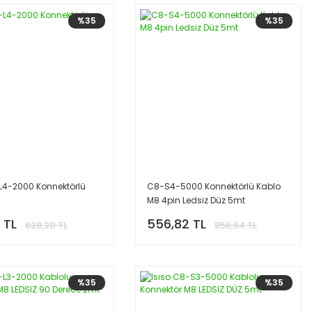
%35
%35
-L4-2000 Konnektörlü
C8-S4-5000 Konnektörlü Kablo
M8 4pin Ledsiz Düz 5mt
 TL
556,82 TL
628,20 TL
856,64 TL
%35
%35