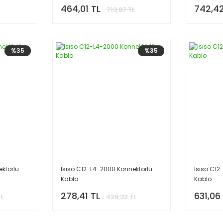
464,01 TL
742,42
713,87 TL
%35
%35
ktörlü
Isıso C12-L4-2000 Konnektörlü
Isıso C12
Kablo
Kablo
278,41 TL
631,06
TL
428,32 TL