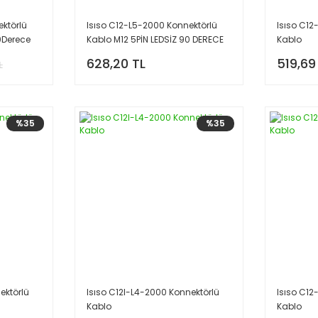
ktörlü
Isıso C12-L5-2000 Konnektörlü
Isıso C1
0Derece
Kablo M12 5PİN LEDSİZ 90 DERECE
Kablo
2MT
628,20 TL
519,69
L
%35
%35
ektörlü
Isıso C12I-L4-2000 Konnektörlü
Isıso C12
Kablo
Kablo