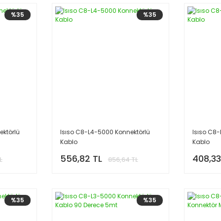
%35
%35
ektörlü
Isıso C8-L4-5000 Konnektörlü
Isıso C8
Kablo
Kablo
556,82 TL
408,33
L
856,64 TL
%35
%35