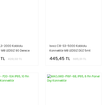
-L3-2000 Kablolu
Isıso C8-S3-5000 Kablolu
 M8 LEDSİZ 90 Derece
Konnektör M8 LEDSİZ DÜZ 5mt
 TL
445,45 TL
428,32 TL
685,31 TL