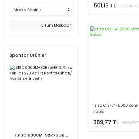
501,13 TL
770,98 TL
Tüm Markalar
Sponsor Ürünler
Isıso C12-L4-5000 Konne
Kablo
389,77 TL
599,65 
ISISO 6000M-S2R75GB ...