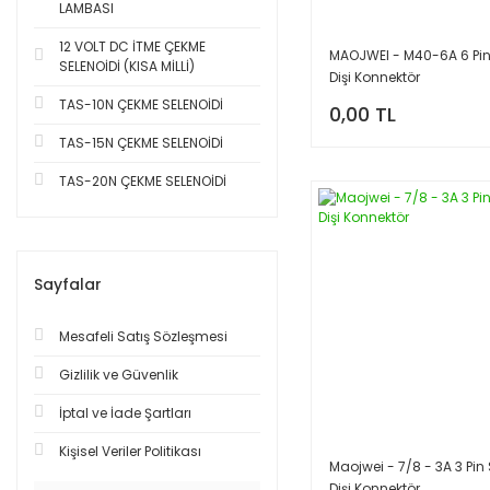
LAMBASI
12 VOLT DC İTME ÇEKME
MAOJWEI - M40-6A 6 Pin
SELENOİDİ (KISA MİLLİ)
Dişi Konnektör
TAS-10N ÇEKME SELENOİDİ
0,00 TL
TAS-15N ÇEKME SELENOİDİ
TAS-20N ÇEKME SELENOİDİ
Sayfalar
Mesafeli Satış Sözleşmesi
Gizlilik ve Güvenlik
İptal ve İade Şartları
Kişisel Veriler Politikası
Maojwei - 7/8 - 3A 3 Pin
Dişi Konnektör