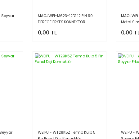
 Seyyar
MAOJWEI-M623-12D1 12 PİN 90
MAOJWEİ -
DERECE ERKEK KONNEKTÖR
Metal Si
12A
0,00 TL
0,00 T
 Seyyar
WEIPU - WT29K5Z Termo Kulp 5
WEIPU - W
Pin Panel Dişi Konnektör
Seyyar Er