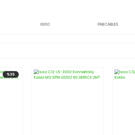
ISISO
FİNECABLES
%35