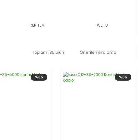
RENITEM
WEIPU
Toplam 185 ürün
%35
%35