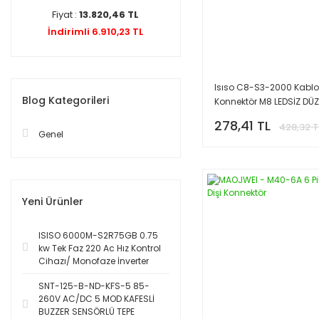
Fiyat :
13.820,46 TL
İndirimli 6.910,23 TL
Isıso C8-S3-2000 Kablo
Blog Kategorileri
Konnektör M8 LEDSİZ DÜ
278,41 TL
428,32 T
Genel
Yeni Ürünler
ISISO 6000M-S2R75GB 0.75
kw Tek Faz 220 Ac Hız Kontrol
Cihazı/ Monofaze İnverter
SNT-125-B-ND-KFS-5 85-
260V AC/DC 5 MOD KAFESLİ
BUZZER SENSÖRLÜ TEPE