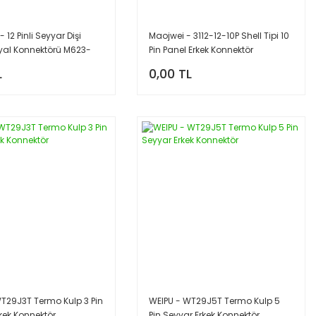
 12 Pinli Seyyar Dişi
Maojwei - 3112-12-10P Shell Tipi 10
nyal Konnektörü M623-
Pin Panel Erkek Konnektör
L
0,00 TL
T29J3T Termo Kulp 3 Pin
WEIPU - WT29J5T Termo Kulp 5
kek Konnektör
Pin Seyyar Erkek Konnektör