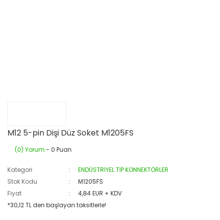
M12 5-pin Dişi Düz Soket M1205FS
(0) Yorum
- 0 Puan
Kategori
ENDÜSTRİYEL TİP KONNEKTÖRLER
Stok Kodu
M1205FS
Fiyat
4,84 EUR + KDV
*30,12 TL den başlayan taksitlerle!