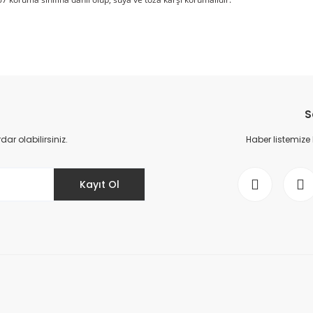
da yetersiz gördüğünüz noktaları öneri formunu kullanarak tarafımıza il
Bu ürüne ilk yorumu siz yapın!
S
Yorum Yaz
r olabilirsiniz.
Haber listemize
Kayıt Ol
Gönder