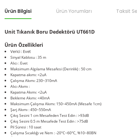
Ürün Bilgisi
Ürün Yorumları
Taksit S
Unit Tıkanık Boru Dedektörü
UT661D
Ürün Özellikleri
Verici : Evet
Sinyal Kablosu : 35 m
Alıcı : Evet
Maksimum Algılama Mesafesi (Derinlik) : 50 cm
Kapatma akımı: <2uA
Çalışma Akımı: 230~310mA
Alıcı Akımı :
Kapatma Akımı: <2uA
Bekleme Akımı: <40mA
Maksimum Çalışma Akımı: 150~450mA (Mesafe 1cm)
Şarj Akımı : 450~550mA
Çıkış Sesini 1 cm Mesafeden Test Edin : >93dB
Çıkış Sesini 0.5 m Mesafede Test Edin : >75dB
Pil Süresi : 10 saat
Çalışma Sıcaklığı ve Nem : -20°C~60°C, %10~80BN