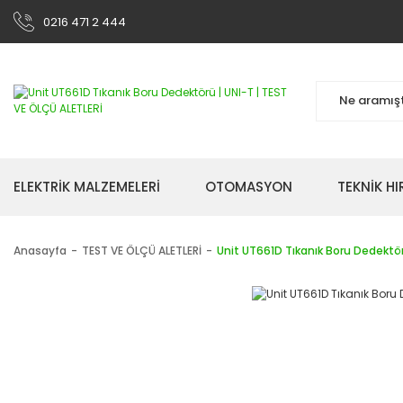
0216 471 2 444
ELEKTRİK MALZEMELERİ
OTOMASYON
TEKNİK H
Anasayfa
TEST VE ÖLÇÜ ALETLERİ
Unit UT661D Tıkanık Boru Dedektö