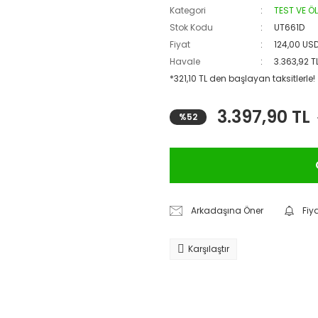
Kategori
TEST VE Ö
Stok Kodu
UT661D
Fiyat
124,00 US
Havale
3.363,92 T
*321,10 TL den başlayan taksitlerle!
3.397,90 TL
%52
Arkadaşına Öner
Fiy
Karşılaştır