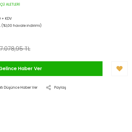
LÇÜ ALETLERİ
D + KDV
L (%1,00 havale indirimi)
7.078,95 TL
Gelince Haber Ver
atı Düşünce Haber Ver
Paylaş