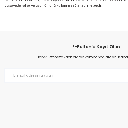
Bu sayede rahat ve uzun ömürlü kullanım sağlanabilmektedir.
Bu ürünün fiyat bilgisi, resim, ürün açıklamalarında ve diğer konular
Görüş ve önerileriniz için teşekkür ederiz.
E-Bülten'e Kayıt Olun
Ürün resmi kalitesiz, bozuk veya görüntülenemiyor.
Ürün açıklamasında eksik bilgiler bulunuyor.
Haber listemize kayıt olarak kampanyalardan, haberda
Ürün bilgilerinde hatalar bulunuyor.
Ürün fiyatı diğer sitelerden daha pahalı.
Bu ürüne benzer farklı alternatifler olmalı.