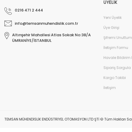
ÜYELİK
0216 471 2 444
Yeni Üyelik
info@temsanmuhendislik.com.tr
Üye Girişi
Altınşehir Mahallesi Atlas Sokak No:38/A
Şifremi Unuttum
ÜMRANİYE/İSTANBUL
İletişim Formu
Havale Bildirim
Sipariş Sorgula
Kargo Takibi
İletişim
TEMSAN MÜHENDİSLİK ENDÜSTRİYEL OTOMASYON LTD ŞTİ © Tüm Hakları Saklıdır.