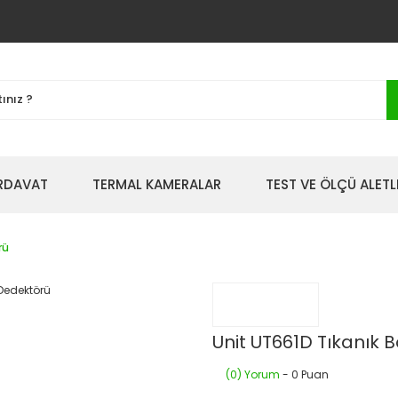
IRDAVAT
TERMAL KAMERALAR
TEST VE ÖLÇÜ ALETL
rü
Unit UT661D Tıkanık 
(0) Yorum
- 0 Puan