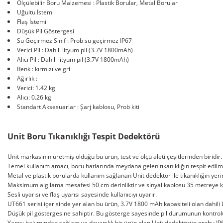
Ölçülebilir Boru Malzemesi : Plastik Borular, Metal Borular
Uğultu İstemi
Flaş İstemi
Düşük Pil Göstergesi
Su Geçirmez Sınıf : Prob su geçirmez IP67
Verici Pil : Dahili lityum pil (3.7V 1800mAh)
Alıcı Pil : Dahili lityum pil (3.7V 1800mAh)
Renk : kırmızı ve gri
Ağırlık :
Verici: 1.42 kg
Alıcı: 0.26 kg
Standart Aksesuarlar : Şarj kablosu, Prob kiti
Unit Boru Tıkanıklığı Tespit Dedektörü
Unit markasının üretmiş olduğu bu ürün, test ve ölçü aleti çeşitlerinden biridir.
Temel kullanım amacı, boru hatlarında meydana gelen tıkanıklığın tespit edilm
Metal ve plastik borularda kullanım sağlanan Unit dedektör ile tıkanıklığın yerini 
Maksimum algılama mesafesi 50 cm derinliktir ve sinyal kablosu 35 metreye kada
Sesli uyarısı ve flaş uyarısı sayesinde kullanıcıyı uyarır.
UT661 serisi içerisinde yer alan bu ürün, 3.7V 1800 mAh kapasiteli olan dahili L
Düşük pil göstergesine sahiptir. Bu gösterge sayesinde pil durumunun kontrolü k
Yapısı bakımından sağlam ve dayanıklı bir ürün olan Unit dedektörün probu IP67