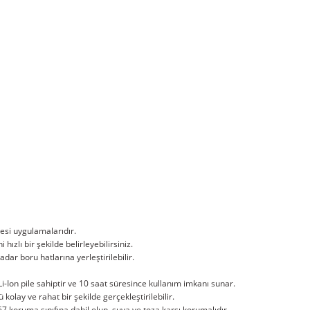
esi uygulamalarıdır.
hızlı bir şekilde belirleyebilirsiniz.
r boru hatlarına yerleştirilebilir.
i-Ion pile sahiptir ve 10 saat süresince kullanım imkanı sunar.
olay ve rahat bir şekilde gerçekleştirilebilir.
 koruma sınıfına dahil olup, suya ve toza karşı korumalıdır.