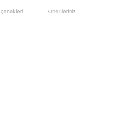
eçenekleri
Önerileriniz