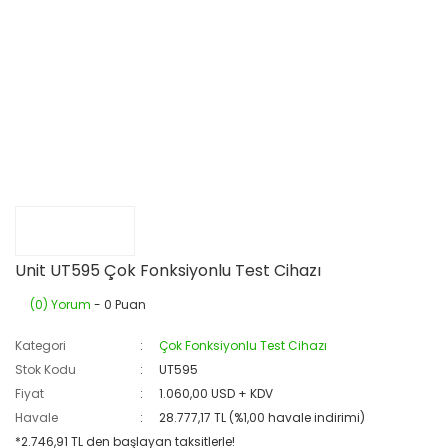
Unit UT595 Çok Fonksiyonlu Test Cihazı
(0) Yorum
- 0 Puan
Kategori
Çok Fonksiyonlu Test Cihazı
Stok Kodu
UT595
Fiyat
1.060,00 USD + KDV
Havale
28.777,17 TL (%1,00 havale indirimi)
*2.746,91 TL den başlayan taksitlerle!