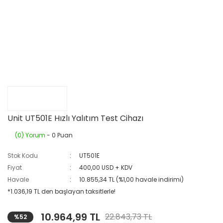
Unit UT501E Hızlı Yalıtım Test Cihazı
(0) Yorum
- 0 Puan
Stok Kodu
UT501E
Fiyat
400,00 USD + KDV
Havale
10.855,34 TL (%1,00 havale indirimi)
*1.036,19 TL den başlayan taksitlerle!
10.964,99 TL
22.843,73 TL
%52