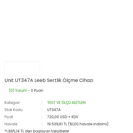
Unit UT347A Leeb Sertlik Ölçme Cihazı
(0) Yorum
- 0 Puan
Kategori
TEST VE ÖLÇÜ ALETLERİ
Stok Kodu
UT347A
Fiyat
720,00 USD + KDV
Havale
19.539,61 TL (%1,00 havale indirimi)
*1.865,14 TL den başlayan taksitlerle!