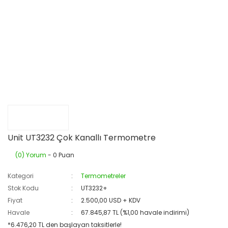
Unit UT3232 Çok Kanallı Termometre
(0) Yorum
- 0 Puan
Kategori
Termometreler
Stok Kodu
UT3232+
Fiyat
2.500,00 USD + KDV
Havale
67.845,87 TL (%1,00 havale indirimi)
*6.476,20 TL den başlayan taksitlerle!