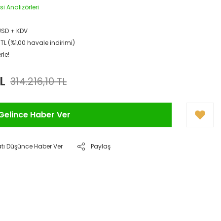
si Analizörleri
USD + KDV
 TL (%1,00 havale indirimi)
rle!
L
314.216,10 TL
Gelince Haber Ver
atı Düşünce Haber Ver
Paylaş