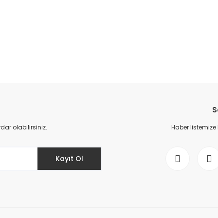
da yetersiz gördüğünüz noktaları öneri formunu kullanarak tarafımıza il
Bu ürüne ilk yorumu siz yapın!
S
Yorum Yaz
r olabilirsiniz.
Haber listemize
Kayıt Ol