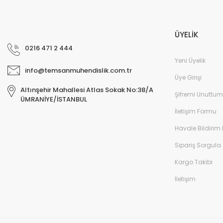
ÜYELİK
0216 471 2 444
Yeni Üyelik
info@temsanmuhendislik.com.tr
Üye Girişi
Altınşehir Mahallesi Atlas Sokak No:38/A
Şifremi Unuttum
ÜMRANİYE/İSTANBUL
İletişim Formu
Havale Bildirim
Sipariş Sorgula
Kargo Takibi
İletişim