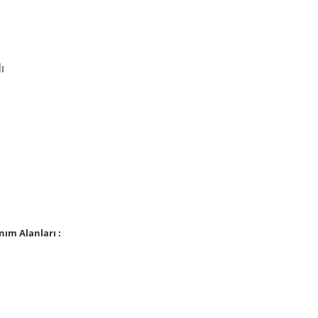
ı
nım Alanları :