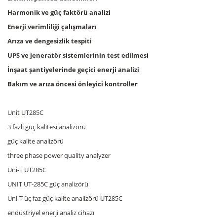
Harmonik ve güç faktörü analizi
Enerji verimliliği çalışmaları
Arıza ve dengesizlik tespiti
UPS ve jeneratör sistemlerinin test edilmesi
İnşaat şantiyelerinde geçici enerji analizi
Bakım ve arıza öncesi önleyici kontroller
Unit UT285C
3 fazlı güç kalitesi analizörü
güç kalite analizörü
three phase power quality analyzer
Uni‑T UT285C
UNIT UT‑285C güç analizörü
Uni-T üç faz güç kalite analizörü UT285C
endüstriyel enerji analiz cihazı