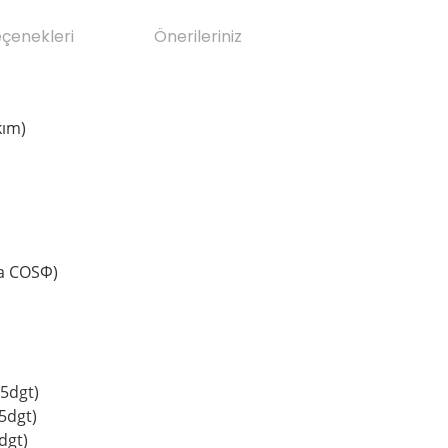
eçenekleri
Önerileriniz
kım)
ya COSΦ)
5dgt)
5dgt)
t)