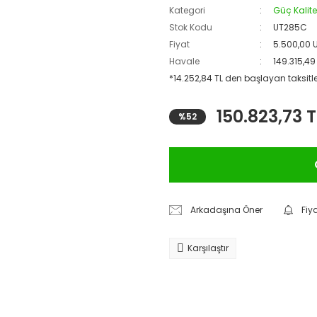
Kategori
Güç Kalite
Stok Kodu
UT285C
Fiyat
5.500,00 
Havale
149.315,49
*14.252,84 TL den başlayan taksitle
150.823,73 T
%52
Arkadaşına Öner
Fiy
Karşılaştır