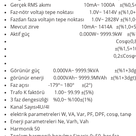
Gerçek RMS akımı
10mA~ 1000A ±(%0,5+5
Faz-nötr voltajı tepe noktası
1.0V~ 1414V
±(%1,0+
Fazdan faza voltajın tepe noktası
1.0V~ 2828V
±(%1,0
Mevcut zirve
10mA~ 1414A
±(%1,0+5
Aktif güç 0.000W~ 9999.9kW ±(%1+
Cosφ≥0,
±(%1,5+10dg
0,2≤Cosφ<0,
Görünür güç 0.000VA~ 9999.9kVA ±(%1+3dg
görünür enerji
0.000VAh~ 9999.9MVAh
±(%1+3dgt)
Faz açısı
-179°~ 180°
±(2°)
Trafo K faktörü 1.00~ 99.99
±(5%)
3 faz dengesizliği
%0,0~ %100
±(1%)
Kanal Sayısı
4U/4I
elektrik parametreleri
W, VA, Var, PF, DPF, cosφ, tanφ
Enerji parametreleri
Ne, Varh, Vah
Harmonik
50