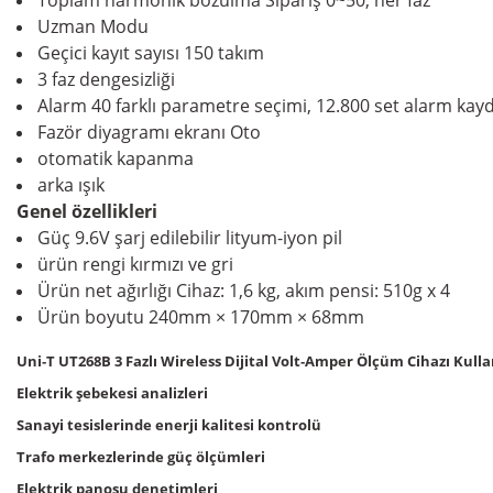
Toplam harmonik bozulma
Sipariş 0~50, her faz
Uzman Modu
Geçici kayıt sayısı
150 takım
3 faz dengesizliği
Alarm
40 farklı parametre seçimi, 12.800 set alarm kayd
Fazör diyagramı ekranı
Oto
otomatik kapanma
arka ışık
Genel özellikleri
Güç
9.6V şarj edilebilir lityum-iyon pil
ürün rengi
kırmızı ve gri
Ürün net ağırlığı
Cihaz: 1,6 kg, akım pensi: 510g x 4
Ürün boyutu
240mm × 170mm × 68mm
Uni‑T UT268B 3 Fazlı Wireless Dijital Volt‑Amper Ölçüm Cihazı Kulla
Elektrik şebekesi analizleri
Sanayi tesislerinde enerji kalitesi kontrolü
Trafo merkezlerinde güç ölçümleri
Elektrik panosu denetimleri