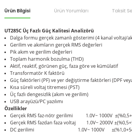
Ürün Bilgisi
Ürün Yorumları
Taksit S
UT285C Üç Fazlı Güç Kalitesi Analizörü
Dalga formu gerçek zamanlı gösterimi (4 kanal voltaj/a
Gerilim ve akımların gerçek RMS değerleri
Pik akım ve gerilim değerleri
Toplam harmonik bozulma (THD)
Aktif, reaktif, görünen güç, faza göre ve kümülatif
Transformatör K faktörü
Güç faktörleri (PF) ve yer değiştirme faktörleri (DPF ve
Kısa süreli voltaj titremesi (PST)
Üç fazlı dengesizlik (akım ve gerilim)
USB arayüzü/PC yazılımı
Özellikler
Gerçek RMS faz-nötr gerilimi
1.0V~ 1000V
±(%0,5+
Gerçek RMS fazdan faza voltaj
1.0V~ 2000V
±(%0,5+
DC gerilimi
1.0V~ 1000V ±(%1,0+5dg