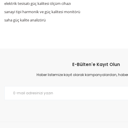
elektrik tesisatı güç kalitesi ölçüm cihazı
sanayi tipi harmonik ve güç kalitesi monitörü
saha güç kalite analizörü
Bu ürünün fiyat bilgisi, resim, ürün açıklamalarında ve diğer konular
Görüş ve önerileriniz için teşekkür ederiz.
E-Bülten'e Kayıt Olun
Ürün resmi kalitesiz, bozuk veya görüntülenemiyor.
Ürün açıklamasında eksik bilgiler bulunuyor.
Haber listemize kayıt olarak kampanyalardan, haberda
Ürün bilgilerinde hatalar bulunuyor.
Ürün fiyatı diğer sitelerden daha pahalı.
Bu ürüne benzer farklı alternatifler olmalı.