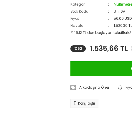
Kategori
Multimetre
Stok Kodu
UT116A
Fiyat
56,00 USD
Havale
1.520,30 T
*145,12 TL den başlayan taksitlerle!
1.535,66 TL
%52
Arkadaşına Öner
Fiy
Karşılaştır