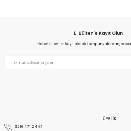
Bu ürünün fiyat bilgisi, resim, ürün açıklamalarında ve diğer konular
Görüş ve önerileriniz için teşekkür ederiz.
E-Bülten'e Kayıt Olun
Ürün resmi kalitesiz, bozuk veya görüntülenemiyor.
Ürün açıklamasında eksik bilgiler bulunuyor.
Haber listemize kayıt olarak kampanyalardan, haberda
Ürün bilgilerinde hatalar bulunuyor.
Ürün fiyatı diğer sitelerden daha pahalı.
Bu ürüne benzer farklı alternatifler olmalı.
ÜYELİK
0216 471 2 444