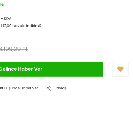
ler
 + KDV
L (%1,00 havale indirimi)
3.199,29 TL
Gelince Haber Ver
atı Düşünce Haber Ver
Paylaş