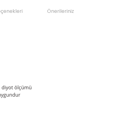
eçenekleri
Önerileriniz
, diyot ölçümü
 uygundur