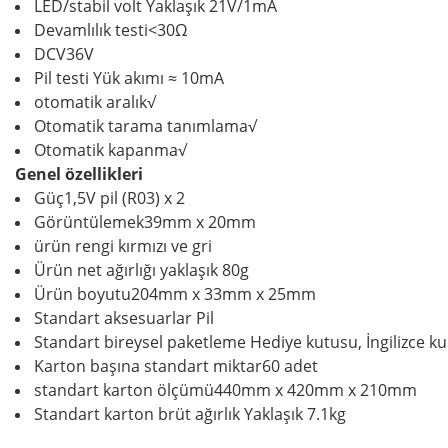
LED/stabil volt
Yaklaşık 21V/1mA
Devamlılık testi
<30Ω
DCV
36V
Pil testi
Yük akımı ≈ 10mA
otomatik aralık
√
Otomatik tarama tanımlama
√
Otomatik kapanma
√
Genel özellikleri
Güç
1,5V pil (R03) x 2
Görüntülemek
39mm x 20mm
ürün rengi
kırmızı ve gri
Ürün net ağırlığı
yaklaşık 80g
Ürün boyutu
204mm x 33mm x 25mm
Standart aksesuarlar
Pil
Standart bireysel paketleme
Hediye kutusu, İngilizce ku
Karton başına standart miktar
60 adet
standart karton ölçümü
440mm x 420mm x 210mm
Standart karton brüt ağırlık
Yaklaşık 7.1kg