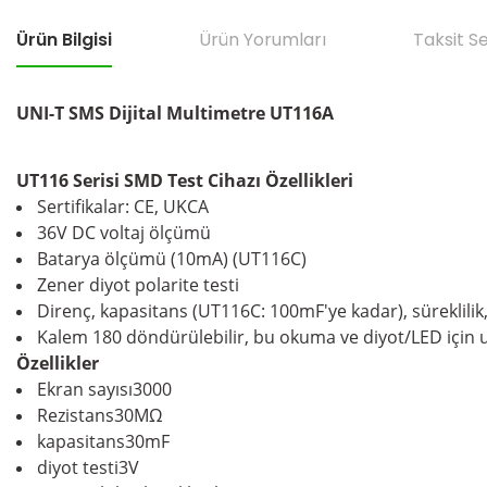
Ürün Bilgisi
Ürün Yorumları
Taksit S
UNI-T SMS Dijital Multimetre UT116A
UT116 Serisi SMD Test Cihazı Özellikleri
Sertifikalar: CE, UKCA
36V DC voltaj ölçümü
Batarya ölçümü (10mA) (UT116C)
Zener diyot polarite testi
Direnç, kapasitans (UT116C: 100mF'ye kadar), süreklilik
Kalem 180 döndürülebilir, bu okuma ve diyot/LED için
Özellikler
Ekran sayısı
3000
Rezistans
30MΩ
kapasitans
30mF
diyot testi
3V