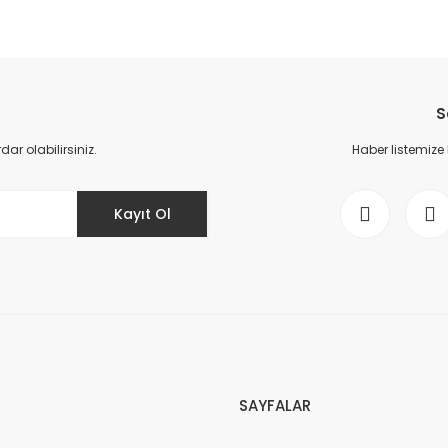
da yetersiz gördüğünüz noktaları öneri formunu kullanarak tarafımıza il
Bu ürüne ilk yorumu siz yapın!
S
Yorum Yaz
r olabilirsiniz.
Haber listemize
Kayıt Ol
Gönder
SAYFALAR