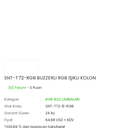
SNT-T72-RGB BUZZERLI RGB IŞIKLI KOLON
(0) Yorum
- 0 Puan
Kategori
RGB İKAZ LAMBALARI
Stok Kodu
SNT-T72-B-RGB
Garanti Süresi
24 Ay
Fiyat
64,68 USD + KDV
*226,89 TL den başlayan taksitlerle!