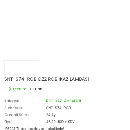
SNT-S74-RGB Ø22 RGB İKAZ LAMBASI
(0) Yorum
- 0 Puan
Kategori
RGB İKAZ LAMBALARI
Stok Kodu
SNT-S74-RGB
Garanti Süresi
24 Ay
Fiyat
46,20 USD + KDV
*162,13 TL den başlayan taksitlerle!