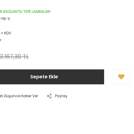
 BAĞLANTILI TEPE LAMBALARI
-FB-3
 + KDV
!
3.167,30 TL
Sepete Ekle
atı Düşünce Haber Ver
Paylaş