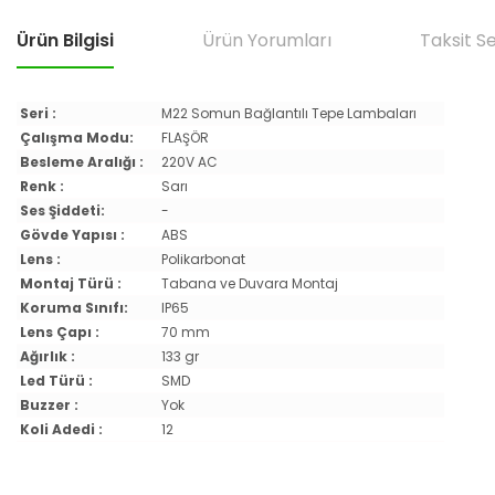
Ürün Bilgisi
Ürün Yorumları
Taksit S
Seri :
M22 Somun Bağlantılı Tepe Lambaları
Çalışma Modu:
FLAŞÖR
Besleme Aralığı :
220V AC
Renk :
Sarı
Ses Şiddeti:
-
Gövde Yapısı :
ABS
Lens :
Polikarbonat
Montaj Türü :
Tabana ve Duvara Montaj
Koruma Sınıfı:
IP65
Lens Çapı :
70 mm
Ağırlık :
133 gr
Led Türü :
SMD
Buzzer :
Yok
Koli Adedi :
12