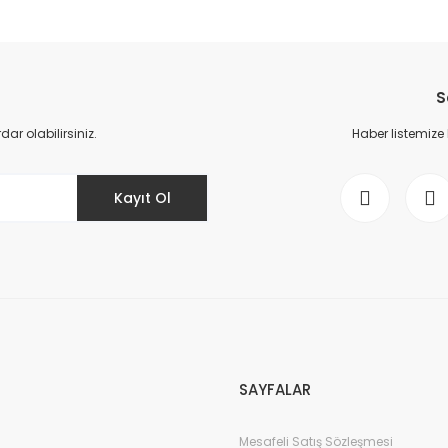
da yetersiz gördüğünüz noktaları öneri formunu kullanarak tarafımıza il
Bu ürüne ilk yorumu siz yapın!
S
Yorum Yaz
r olabilirsiniz.
Haber listemize
Kayıt Ol
Gönder
SAYFALAR
Mesafeli Satış Sözleşmesi