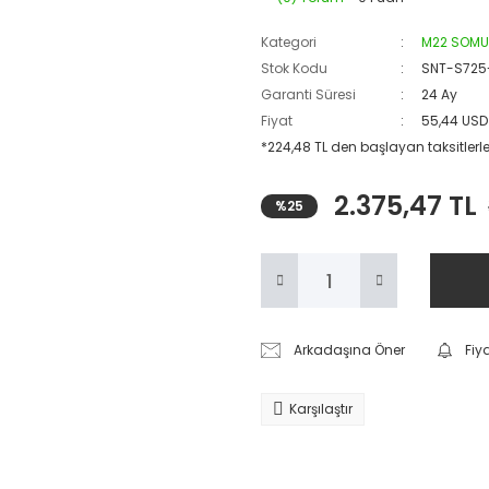
Kategori
M22 SOMUN
Stok Kodu
SNT-S725
Garanti Süresi
24 Ay
Fiyat
55,44 USD
*224,48 TL den başlayan taksitlerle
2.375,47 TL
%25
Arkadaşına Öner
Fiy
Karşılaştır