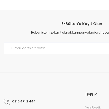
Bu ürünün fiyat bilgisi, resim, ürün açıklamalarında ve diğer konular
Görüş ve önerileriniz için teşekkür ederiz.
E-Bülten'e Kayıt Olun
Ürün resmi kalitesiz, bozuk veya görüntülenemiyor.
Ürün açıklamasında eksik bilgiler bulunuyor.
Haber listemize kayıt olarak kampanyalardan, haberda
Ürün bilgilerinde hatalar bulunuyor.
Ürün fiyatı diğer sitelerden daha pahalı.
Bu ürüne benzer farklı alternatifler olmalı.
ÜYELİK
0216 471 2 444
Yeni Üyelik