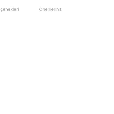
eçenekleri
Önerileriniz