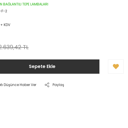
 BAĞLANTILI TEPE LAMBALARI
-F-2
 + KDV
2.639,42 TL
Sepete Ekle
atı Düşünce Haber Ver
Paylaş