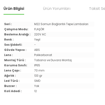
Ürün Bilgisi
Ürün Yorumları
Taksit S
Seri :
M22 Somun Bağlantılı Tepe Lambaları
Çalışma Modu:
FLAŞÖR
Besleme Aralığı :
220V AC
Renk :
Yeşil
Ses Şiddeti:
-
Gövde Yapısı :
ABS
Lens :
Polikarbonat
Montaj Türü :
Tabana ve Duvara Montaj
Koruma Sınıfı:
IP65
Lens Çapı :
70 mm
Ağırlık :
133 gr
Led Türü :
SMD
Buzzer :
Yok
Koli Adedi :
12