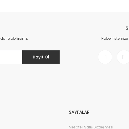
da yetersiz gördüğünüz noktaları öneri formunu kullanarak tarafımıza il
Bu ürüne ilk yorumu siz yapın!
S
Yorum Yaz
r olabilirsiniz.
Haber listemize
Kayıt Ol
Gönder
SAYFALAR
Mesafeli Satış Sözleşmesi