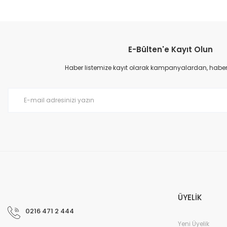
Bu ürünün fiyat bilgisi, resim, ürün açıklamalarında ve diğer konular
Görüş ve önerileriniz için teşekkür ederiz.
E-Bülten'e Kayıt Olun
Ürün resmi kalitesiz, bozuk veya görüntülenemiyor.
Ürün açıklamasında eksik bilgiler bulunuyor.
Haber listemize kayıt olarak kampanyalardan, haberda
Ürün bilgilerinde hatalar bulunuyor.
Ürün fiyatı diğer sitelerden daha pahalı.
Bu ürüne benzer farklı alternatifler olmalı.
ÜYELİK
0216 471 2 444
Yeni Üyelik