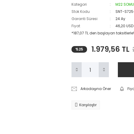
Kategori
M22 SOMUN
Stok Kodu
SNT-S725
Garanti Süresi
24 Ay
Fiyat
46,20 USD
*187,07 TL den başlayan taksitlerle!
1.979,56 TL
%25
Arkadaşına Öner
Fiy
Karşılaştır