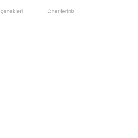
eçenekleri
Önerileriniz