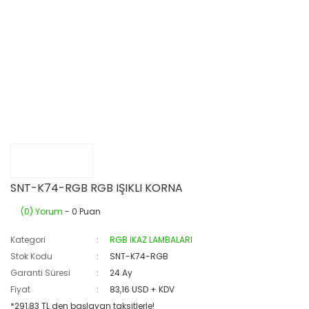
SNT-K74-RGB RGB IŞIKLI KORNA
(0) Yorum
- 0 Puan
Kategori
RGB İKAZ LAMBALARI
Stok Kodu
SNT-K74-RGB
Garanti Süresi
24 Ay
Fiyat
83,16 USD + KDV
*291,83 TL den başlayan taksitlerle!