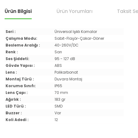
Ürün Bilgisi
Ürün Yorumları
Taksit S
Seri :
Üniversal Işıklı Kornalar
Çalışma Modu:
Sabit-Flaşör-Çakar-Döner
Besleme Aralığı :
40-260V/DC
Renk :
Sarı
Ses Şiddeti:
95 - 127 dB
Gövde Yapısı :
ABS
Lens :
Polikarbonat
Montaj Türü :
Duvara Montaj
Koruma Sınıfı:
IP65
Lens Çapı :
70 mm
Ağırlık :
183 gr
LED Türü :
SMD
Buzzer :
Var
Koli Adedi :
12