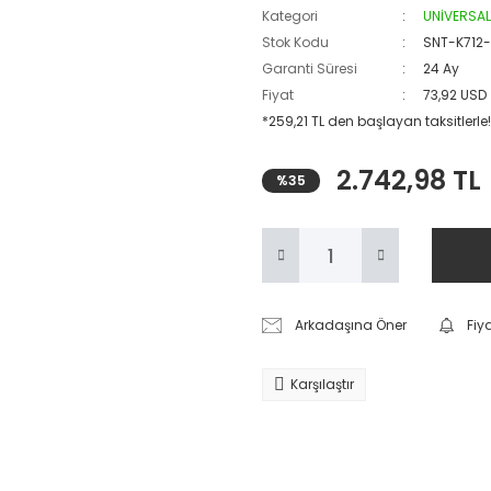
Kategori
UNİVERSAL
Stok Kodu
SNT-K712
Garanti Süresi
24 Ay
Fiyat
73,92 USD
*259,21 TL den başlayan taksitlerle!
2.742,98 TL
%35
Arkadaşına Öner
Fiy
Karşılaştır