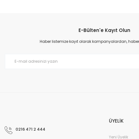
Bu ürünün fiyat bilgisi, resim, ürün açıklamalarında ve diğer konular
Görüş ve önerileriniz için teşekkür ederiz.
E-Bülten'e Kayıt Olun
Ürün resmi kalitesiz, bozuk veya görüntülenemiyor.
Ürün açıklamasında eksik bilgiler bulunuyor.
Haber listemize kayıt olarak kampanyalardan, haberda
Ürün bilgilerinde hatalar bulunuyor.
Ürün fiyatı diğer sitelerden daha pahalı.
Bu ürüne benzer farklı alternatifler olmalı.
ÜYELİK
0216 471 2 444
Yeni Üyelik