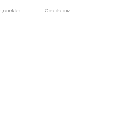
eçenekleri
Önerileriniz