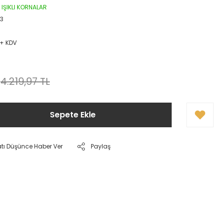
 IŞIKLI KORNALAR
-3
 + KDV
4.219,97 TL
Sepete Ekle
atı Düşünce Haber Ver
Paylaş