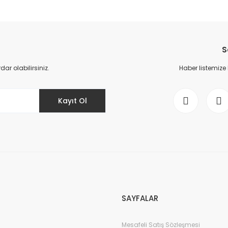
da yetersiz gördüğünüz noktaları öneri formunu kullanarak tarafımıza il
Bu ürüne ilk yorumu siz yapın!
S
Yorum Yaz
r olabilirsiniz.
Haber listemize
Kayıt Ol
Gönder
SAYFALAR
Mesafeli Satış Sözleşmesi