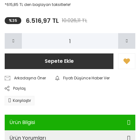
*615,85 TL den başlayan taksitlerle!
6.516,97 TL
10.026,11 TL
%35
Sepete Ekle
Arkadaşına Öner
Fiyatı Düşünce Haber Ver
Paylaş
Karşılaştır
Ürün Bilgisi
Ürün Yorumları