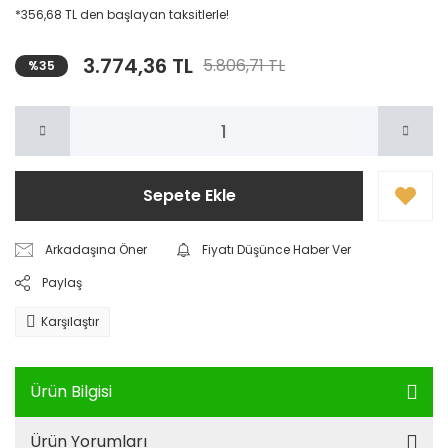
*356,68 TL den başlayan taksitlerle!
3.774,36 TL
5.806,71 TL
%35
Sepete Ekle
Arkadaşına Öner
Fiyatı Düşünce Haber Ver
Paylaş
Karşılaştır
Ürün Bilgisi
Ürün Yorumları