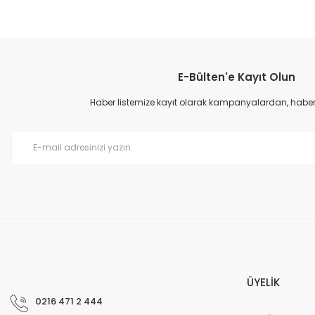
Bu ürünün fiyat bilgisi, resim, ürün açıklamalarında ve diğer konular
Görüş ve önerileriniz için teşekkür ederiz.
E-Bülten'e Kayıt Olun
Ürün resmi kalitesiz, bozuk veya görüntülenemiyor.
Ürün açıklamasında eksik bilgiler bulunuyor.
Haber listemize kayıt olarak kampanyalardan, haberda
Ürün bilgilerinde hatalar bulunuyor.
Ürün fiyatı diğer sitelerden daha pahalı.
Bu ürüne benzer farklı alternatifler olmalı.
ÜYELİK
0216 471 2 444