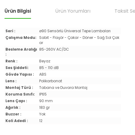
Ürün Bilgisi
Ürün Yorumları
Taksit S
Seri :
ø90 Sensörlü Üniversal Tepe Lambaları
Çalışma Modu:
Sabit - Flaşör - Çakar - Döner - Sağ Sol Çak
ar
Besleme Aralığı
85-260V AC/DC
:
Renk :
Beyaz
Ses Şiddeti:
85 - 110 dB
Gövde Yapısı :
ABS
Lens :
Polikarbonat
Montaj Türü :
Tabana ve Duvara Montaj
Koruma Sınıfı:
IP65
Lens Çapı :
90 mm
Ağırlık :
183 gr
Buzzer :
Yok
Koli Adedi :
12