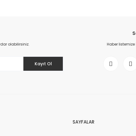
da yetersiz gördüğünüz noktaları öneri formunu kullanarak tarafımıza il
Bu ürüne ilk yorumu siz yapın!
S
Yorum Yaz
r olabilirsiniz.
Haber listemize
Kayıt Ol
Gönder
SAYFALAR