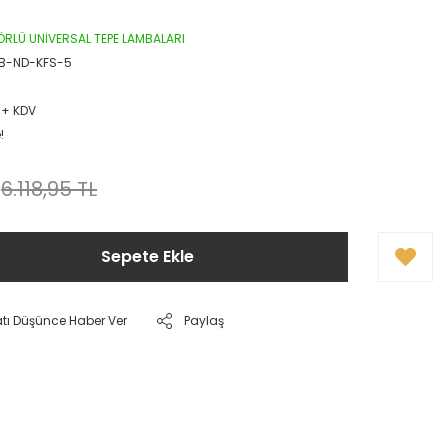
RLÜ UNİVERSAL TEPE LAMBALARI
B-ND-KFS-5
 + KDV
!
6.118,95 TL
Sepete Ekle
atı Düşünce Haber Ver
Paylaş