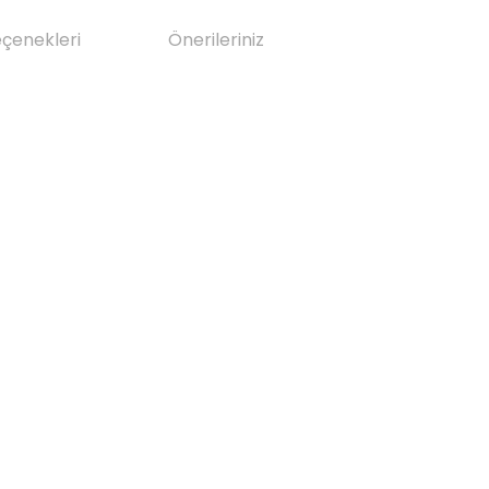
eçenekleri
Önerileriniz