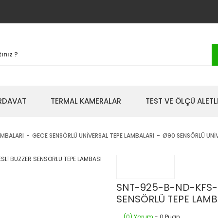
IRDAVAT
TERMAL KAMERALAR
TEST VE ÖLÇÜ ALETL
AMBALARI
GECE SENSÖRLÜ UNİVERSAL TEPE LAMBALARI
Ø90 SENSÖRLÜ UNİV
SNT-925-B-ND-KFS-5
SENSÖRLÜ TEPE LAMB
(0) Yorum
- 0 Puan