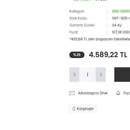
Kategori
Ø90 SENSÖ
Stok Kodu
SNT-925-
Garanti Süresi
24 Ay
Fiyat
107,18 USD
*433,68 TL den başlayan taksitlerle
4.589,22 TL
%25
Arkadaşına Öner
Fiy
Karşılaştır