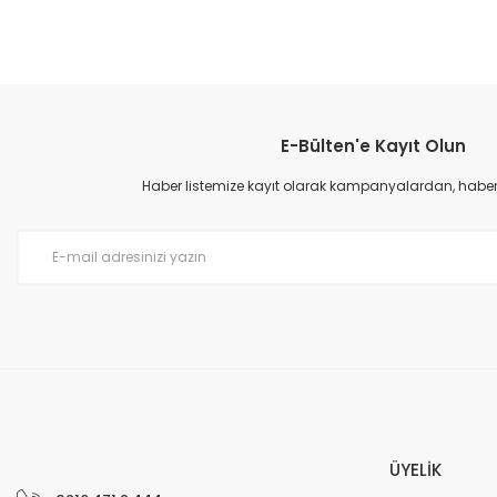
Bu ürünün fiyat bilgisi, resim, ürün açıklamalarında ve diğer konular
Görüş ve önerileriniz için teşekkür ederiz.
E-Bülten'e Kayıt Olun
Ürün resmi kalitesiz, bozuk veya görüntülenemiyor.
Ürün açıklamasında eksik bilgiler bulunuyor.
Haber listemize kayıt olarak kampanyalardan, haberda
Ürün bilgilerinde hatalar bulunuyor.
Ürün fiyatı diğer sitelerden daha pahalı.
Bu ürüne benzer farklı alternatifler olmalı.
ÜYELİK