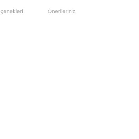
eçenekleri
Önerileriniz