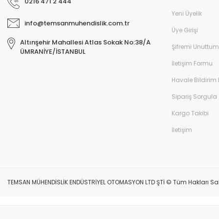
0216 471 2 444
Yeni Üyelik
info@temsanmuhendislik.com.tr
Üye Girişi
Altınşehir Mahallesi Atlas Sokak No:38/A
Şifremi Unuttum
ÜMRANİYE/İSTANBUL
İletişim Formu
Havale Bildirim
Sipariş Sorgula
Kargo Takibi
İletişim
TEMSAN MÜHENDİSLİK ENDÜSTRİYEL OTOMASYON LTD ŞTİ © Tüm Hakları Saklıdır.