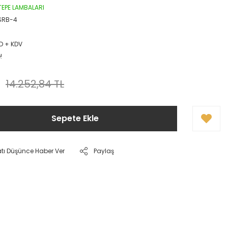
 TEPE LAMBALARI
SRB-4
D + KDV
!
L
14.252,84 TL
Sepete Ekle
atı Düşünce Haber Ver
Paylaş