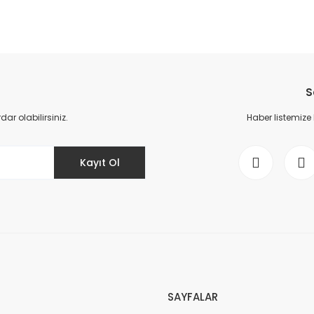
da yetersiz gördüğünüz noktaları öneri formunu kullanarak tarafımıza il
Bu ürüne ilk yorumu siz yapın!
S
Yorum Yaz
r olabilirsiniz.
Haber listemize
Kayıt Ol
Gönder
SAYFALAR