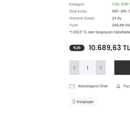
Kategori
ÖZEL SERİ
Stok Kodu
SNT-915-
Garanti Süresi
24 Ay
Fiyat
249,48 US
*1.010,17 TL den başlayan taksitlerle
10.689,63 T
%25
Arkadaşına Öner
Fiy
Karşılaştır