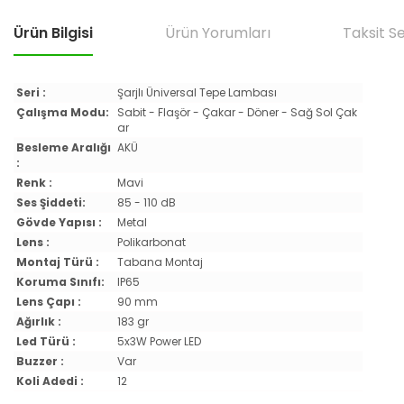
Ürün Bilgisi
Ürün Yorumları
Taksit S
Seri :
Şarjlı Üniversal Tepe Lambası
Çalışma Modu:
Sabit - Flaşör - Çakar - Döner - Sağ Sol Çak
ar
Besleme Aralığı
AKÜ
:
Renk :
Mavi
Ses Şiddeti:
85 - 110 dB
Gövde Yapısı :
Metal
Lens :
Polikarbonat
Montaj Türü :
Tabana Montaj
Koruma Sınıfı:
IP65
Lens Çapı :
90 mm
Ağırlık :
183 gr
Led Türü :
5x3W Power LED
Buzzer :
Var
Koli Adedi :
12