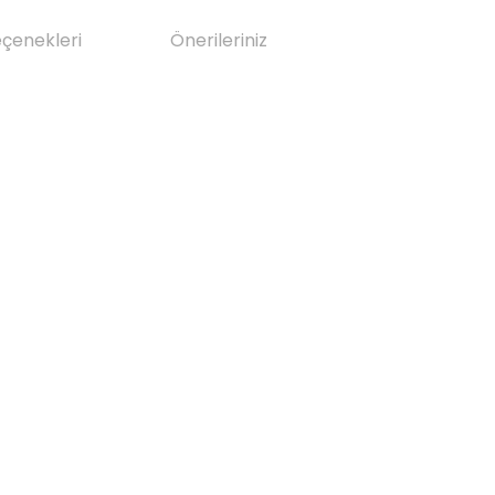
eçenekleri
Önerileriniz