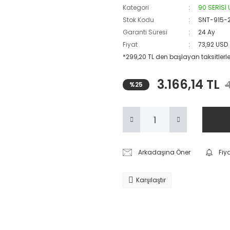
Kategori
90 SERİSİ
Stok Kodu
SNT-915-
Garanti Süresi
24 Ay
Fiyat
73,92 USD
*299,20 TL den başlayan taksitlerle
3.166,14 TL
4
%25
Arkadaşına Öner
Fiy
Karşılaştır