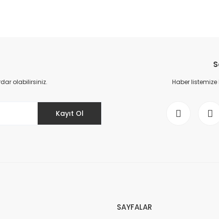
da yetersiz gördüğünüz noktaları öneri formunu kullanarak tarafımıza il
Bu ürüne ilk yorumu siz yapın!
S
Yorum Yaz
r olabilirsiniz.
Haber listemize
Kayıt Ol
Gönder
SAYFALAR