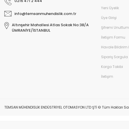
0216 471 2 444
Yeni Üyelik
info@temsanmuhendislik.com.tr
Üye Girişi
Altınşehir Mahallesi Atlas Sokak No:38/A
Şifremi Unuttum
ÜMRANİYE/İSTANBUL
İletişim Formu
Havale Bildirim
Sipariş Sorgula
Kargo Takibi
İletişim
TEMSAN MÜHENDİSLİK ENDÜSTRİYEL OTOMASYON LTD ŞTİ © Tüm Hakları Saklıdır.