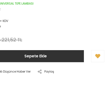
 UNİVERSAL TEPE LAMBASI
2
 + KDV
!
.221,52 TL
Sepete Ekle
atı Düşünce Haber Ver
Paylaş