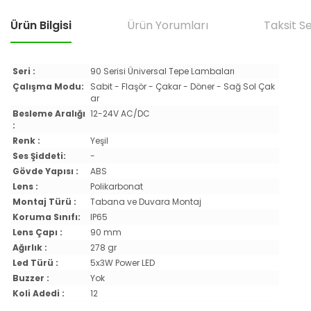
Ürün Bilgisi
Ürün Yorumları
Taksit S
Seri :
90 Serisi Üniversal Tepe Lambaları
Çalışma Modu:
Sabit - Flaşör - Çakar - Döner - Sağ Sol Çak
ar
Besleme Aralığı
12-24V AC/DC
:
Renk :
Yeşil
Ses Şiddeti:
-
Gövde Yapısı :
ABS
Lens :
Polikarbonat
Montaj Türü :
Tabana ve Duvara Montaj
Koruma Sınıfı:
IP65
Lens Çapı :
90 mm
Ağırlık :
278 gr
Led Türü :
5x3W Power LED
Buzzer :
Yok
Koli Adedi :
12