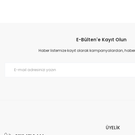
Bu ürünün fiyat bilgisi, resim, ürün açıklamalarında ve diğer konular
Görüş ve önerileriniz için teşekkür ederiz.
E-Bülten'e Kayıt Olun
Ürün resmi kalitesiz, bozuk veya görüntülenemiyor.
Ürün açıklamasında eksik bilgiler bulunuyor.
Haber listemize kayıt olarak kampanyalardan, haberda
Ürün bilgilerinde hatalar bulunuyor.
Ürün fiyatı diğer sitelerden daha pahalı.
Bu ürüne benzer farklı alternatifler olmalı.
ÜYELİK