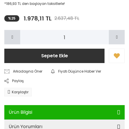
*186,93 TL den başlayan taksitlerle!
1.978,11 TL
2.637,48 TL
%25
Sepete Ekle
Arkadaşına Öner
Fiyatı Düşünce Haber Ver
Paylaş
Karşılaştır
Ürün Bilgisi
Ürün Yorumları