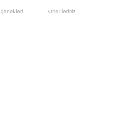
eçenekleri
Önerileriniz