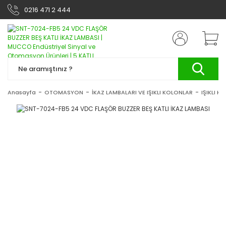
0216 471 2 444
Anasayfa
OTOMASYON
İKAZ LAMBALARI VE IŞIKLI KOLONLAR
IŞIKLI K