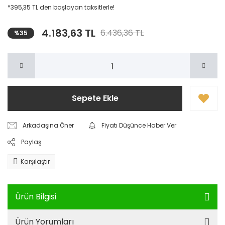
*395,35 TL den başlayan taksitlerle!
4.183,63 TL
6.436,36 TL
%35
Sepete Ekle
Arkadaşına Öner
Fiyatı Düşünce Haber Ver
Paylaş
Karşılaştır
Ürün Bilgisi
Ürün Yorumları