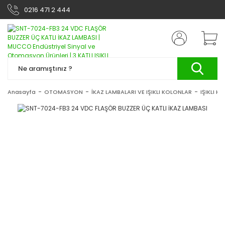
0216 471 2 444
Anasayfa
OTOMASYON
İKAZ LAMBALARI VE IŞIKLI KOLONLAR
IŞIKLI K