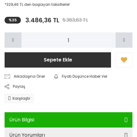
*329,46 TL den başlayan taksitlerle!
3.486,36 TL
5.363,63 TL
%35
Sepete Ekle
Arkadaşına Öner
Fiyatı Düşünce Haber Ver
Paylaş
Karşılaştır
Ürün Bilgisi
Ürün Yorumları