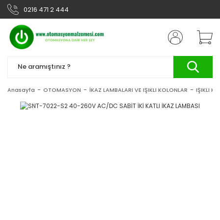
0216 471 2 444
Anasayfa
OTOMASYON
İKAZ LAMBALARI VE IŞIKLI KOLONLAR
IŞIKLI K