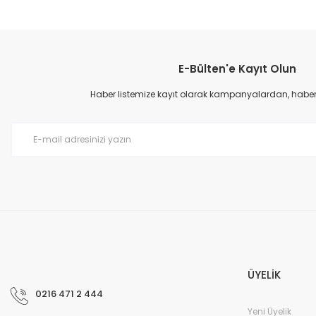
Bu ürünün fiyat bilgisi, resim, ürün açıklamalarında ve diğer konular
Görüş ve önerileriniz için teşekkür ederiz.
E-Bülten'e Kayıt Olun
Ürün resmi kalitesiz, bozuk veya görüntülenemiyor.
Ürün açıklamasında eksik bilgiler bulunuyor.
Haber listemize kayıt olarak kampanyalardan, haberda
Ürün bilgilerinde hatalar bulunuyor.
Ürün fiyatı diğer sitelerden daha pahalı.
Bu ürüne benzer farklı alternatifler olmalı.
ÜYELİK
0216 471 2 444
Yeni Üyelik