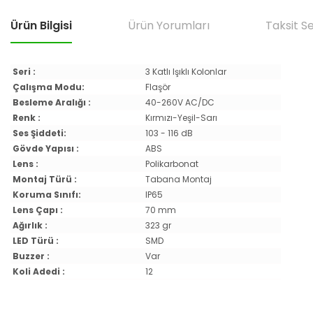
Ürün Bilgisi
Ürün Yorumları
Taksit S
Seri :
3 Katlı Işıklı Kolonlar
Çalışma Modu:
Flaşör
Besleme Aralığı :
40-260V AC/DC
Renk :
Kırmızı-Yeşil-Sarı
Ses Şiddeti:
103 - 116 dB
Gövde Yapısı :
ABS
Lens :
Polikarbonat
Montaj Türü :
Tabana Montaj
Koruma Sınıfı:
IP65
Lens Çapı :
70 mm
Ağırlık :
323 gr
LED Türü :
SMD
Buzzer :
Var
Koli Adedi :
12