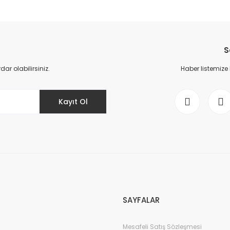
da yetersiz gördüğünüz noktaları öneri formunu kullanarak tarafımıza il
Bu ürüne ilk yorumu siz yapın!
S
Yorum Yaz
r olabilirsiniz.
Haber listemize
Kayıt Ol
Gönder
SAYFALAR
Mesafeli Satış Sözleşmesi