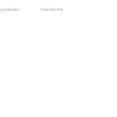
eçenekleri
Önerileriniz