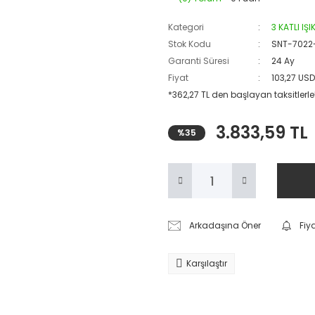
Kategori
3 KATLI IŞ
Stok Kodu
SNT-7022
Garanti Süresi
24 Ay
Fiyat
103,27 US
*362,27 TL den başlayan taksitlerle
3.833,59 TL
%35
Arkadaşına Öner
Fiy
Karşılaştır