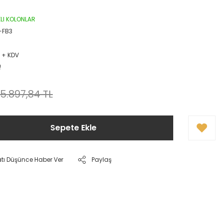
IKLI KOLONLAR
-FB3
D + KDV
!
5.897,84 TL
Sepete Ekle
atı Düşünce Haber Ver
Paylaş