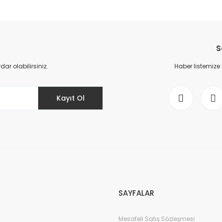
da yetersiz gördüğünüz noktaları öneri formunu kullanarak tarafımıza il
Bu ürüne ilk yorumu siz yapın!
S
Yorum Yaz
r olabilirsiniz.
Haber listemize
Kayıt Ol
Gönder
SAYFALAR
Mesafeli Satış Sözleşmesi