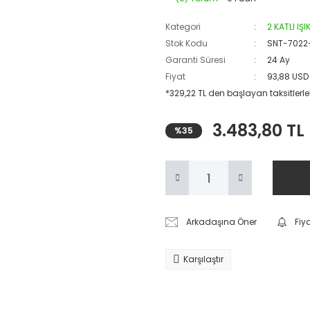
Kategori
2 KATLI IŞ
Stok Kodu
SNT-7022
Garanti Süresi
24 Ay
Fiyat
93,88 USD
*329,22 TL den başlayan taksitlerle
3.483,80 TL
%35
Arkadaşına Öner
Fiy
Karşılaştır