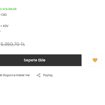
IKLI KOLONLAR
-CB2
 + KDV
!
5.359,70 TL
Sepete Ekle
atı Düşünce Haber Ver
Paylaş