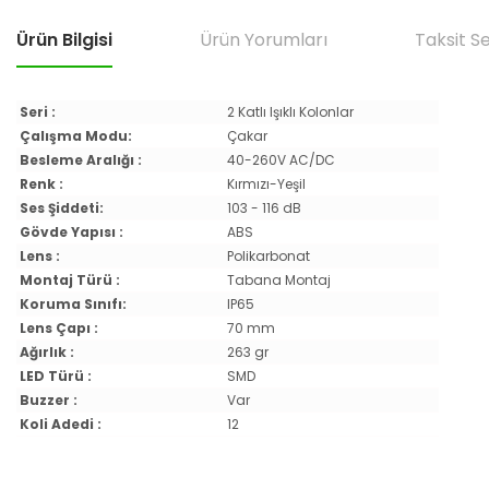
Ürün Bilgisi
Ürün Yorumları
Taksit S
Seri :
2 Katlı Işıklı Kolonlar
Çalışma Modu:
Çakar
Besleme Aralığı :
40-260V AC/DC
Renk :
Kırmızı-Yeşil
Ses Şiddeti:
103 - 116 dB
Gövde Yapısı :
ABS
Lens :
Polikarbonat
Montaj Türü :
Tabana Montaj
Koruma Sınıfı:
IP65
Lens Çapı :
70 mm
Ağırlık :
263 gr
LED Türü :
SMD
Buzzer :
Var
Koli Adedi :
12