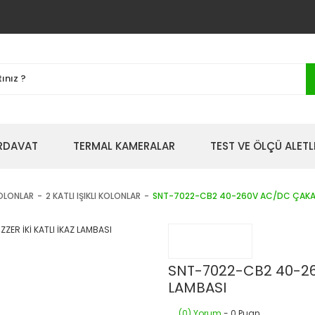
IRDAVAT
TERMAL KAMERALAR
TEST VE ÖLÇÜ ALETL
KOLONLAR
2 KATLI IŞIKLI KOLONLAR
SNT-7022-CB2 40-260V AC/DC ÇAKAR B
SNT-7022-CB2 40-260
LAMBASI
(0) Yorum
- 0 Puan