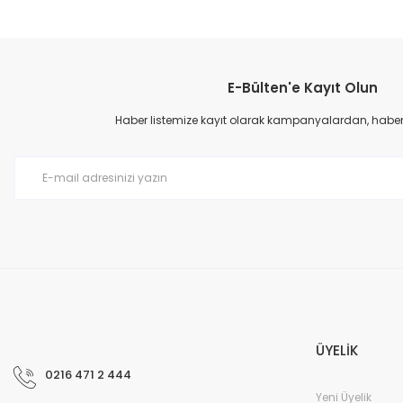
Bu ürünün fiyat bilgisi, resim, ürün açıklamalarında ve diğer konular
Görüş ve önerileriniz için teşekkür ederiz.
E-Bülten'e Kayıt Olun
Ürün resmi kalitesiz, bozuk veya görüntülenemiyor.
Ürün açıklamasında eksik bilgiler bulunuyor.
Haber listemize kayıt olarak kampanyalardan, haberda
Ürün bilgilerinde hatalar bulunuyor.
Ürün fiyatı diğer sitelerden daha pahalı.
Bu ürüne benzer farklı alternatifler olmalı.
ÜYELİK
0216 471 2 444
Yeni Üyelik