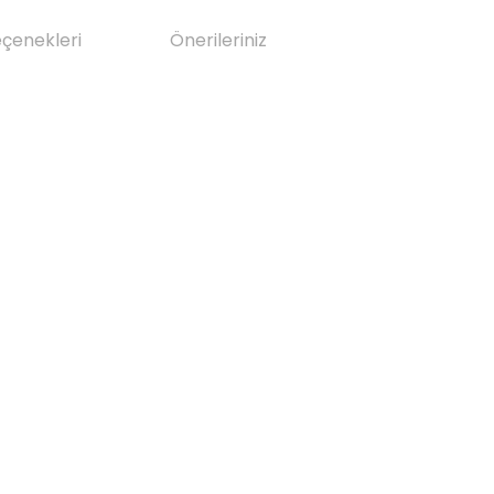
eçenekleri
Önerileriniz