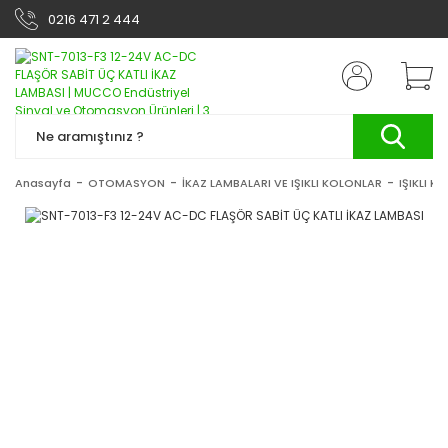
0216 471 2 444
Anasayfa
OTOMASYON
İKAZ LAMBALARI VE IŞIKLI KOLONLAR
IŞIKLI K