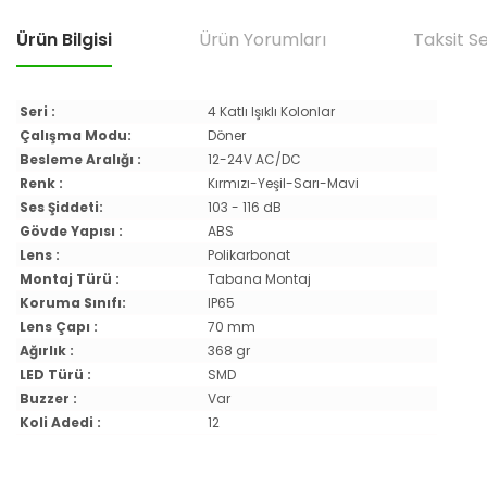
Ürün Bilgisi
Ürün Yorumları
Taksit S
Seri :
4 Katlı Işıklı Kolonlar
Çalışma Modu:
Döner
Besleme Aralığı :
12-24V AC/DC
Renk :
Kırmızı-Yeşil-Sarı-Mavi
Ses Şiddeti:
103 - 116 dB
Gövde Yapısı :
ABS
Lens :
Polikarbonat
Montaj Türü :
Tabana Montaj
Koruma Sınıfı:
IP65
Lens Çapı :
70 mm
Ağırlık :
368 gr
LED Türü :
SMD
Buzzer :
Var
Koli Adedi :
12