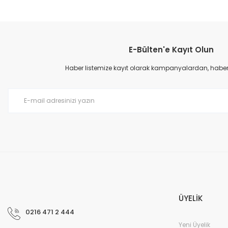
Bu ürünün fiyat bilgisi, resim, ürün açıklamalarında ve diğer konular
Görüş ve önerileriniz için teşekkür ederiz.
E-Bülten'e Kayıt Olun
Ürün resmi kalitesiz, bozuk veya görüntülenemiyor.
Ürün açıklamasında eksik bilgiler bulunuyor.
Haber listemize kayıt olarak kampanyalardan, haberda
Ürün bilgilerinde hatalar bulunuyor.
Ürün fiyatı diğer sitelerden daha pahalı.
Bu ürüne benzer farklı alternatifler olmalı.
ÜYELİK
0216 471 2 444
Yeni Üyelik