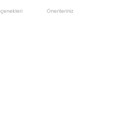
eçenekleri
Önerileriniz