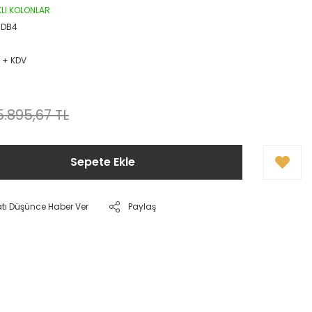
IKLI KOLONLAR
-DB4
D + KDV
5.895,67 TL
Sepete Ekle
atı Düşünce Haber Ver
Paylaş