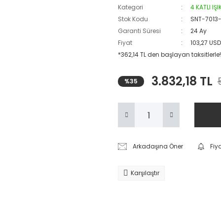
Kategori
4 KATLI IŞ
Stok Kodu
SNT-7013
Garanti Süresi
24 Ay
Fiyat
103,27 US
*362,14 TL den başlayan taksitlerle!
3.832,18 TL
%35
Arkadaşına Öner
Fiy
Karşılaştır