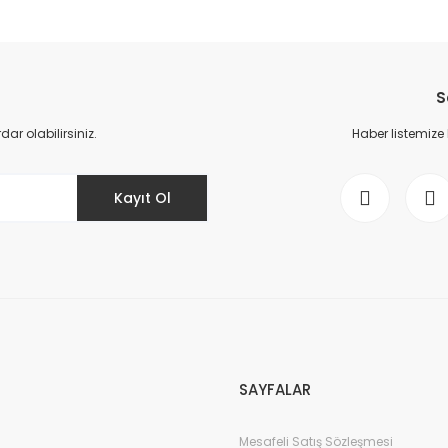
da yetersiz gördüğünüz noktaları öneri formunu kullanarak tarafımıza il
Bu ürüne ilk yorumu siz yapın!
S
Yorum Yaz
r olabilirsiniz.
Haber listemize
Kayıt Ol
Gönder
SAYFALAR
Mesafeli Satış Sözleşmesi