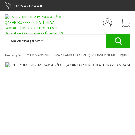
0216 471 2 444
Anasayfa
OTOMASYON
İKAZ LAMBALARI VE IŞIKLI KOLONLAR
IŞIKLI K