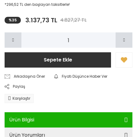
*296,52 TL den başlayan taksitlerle!
3.137,73 TL
4.827,27 TL
%35
Sepete Ekle
Arkadaşına Öner
Fiyatı Düşünce Haber Ver
Paylaş
Karşılaştır
Ürün Bilgisi
Ürün Yorumları