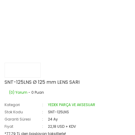
SNT-125LNS Ø 125 mm LENS SARI
(0) Yorum
- 0 Puan
Kategori
YEDEK PARÇA VE AKSESUAR
Stok Kodu
SNT-125LNS
Garanti Süresi
24 Ay
Fiyat
22,18 USD + KDV
*77,79 TL den başlayan taksitlerle!