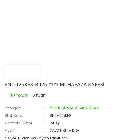
SNT-125KFS Ø 125 mm MUHAFAZA KAFESİ
(0) Yorum
- 0 Puan
Kategori
YEDEK PARÇA VE AKSESUAR
Stok Kodu
SNT-125KFS
Garanti Süresi
24 Ay
Fiyat
27,72 USD + KDV
*97,24 TL den başlayan taksitlerle!