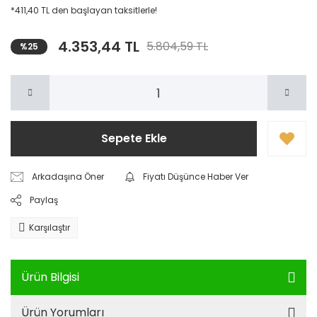
*411,40 TL den başlayan taksitlerle!
4.353,44 TL
5.804,59 TL
%25
Sepete Ekle
Arkadaşına Öner
Fiyatı Düşünce Haber Ver
Paylaş
Karşılaştır
Ürün Bilgisi
Ürün Yorumları