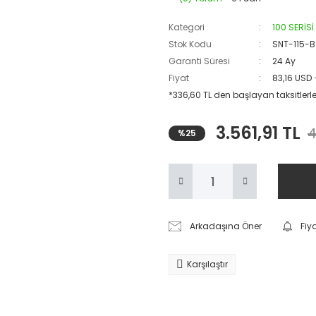
Kategori
100 SERİSİ
Stok Kodu
SNT-115-B
Garanti Süresi
24 Ay
Fiyat
83,16 USD
*336,60 TL den başlayan taksitlerle
3.561,91 TL
4
%25
Arkadaşına Öner
Fiy
Karşılaştır