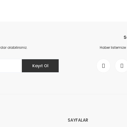
da yetersiz gördüğünüz noktaları öneri formunu kullanarak tarafımıza il
Bu ürüne ilk yorumu siz yapın!
S
Yorum Yaz
r olabilirsiniz.
Haber listemize
Kayıt Ol
Gönder
SAYFALAR