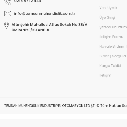
0216 471 2 444
Yeni Üyelik
info@temsanmuhendislik.com.tr
Üye Girişi
Altınşehir Mahallesi Atlas Sokak No:38/A
Şifremi Unuttum
ÜMRANİYE/İSTANBUL
İletişim Formu
Havale Bildirim
Sipariş Sorgula
Kargo Takibi
İletişim
TEMSAN MÜHENDİSLİK ENDÜSTRİYEL OTOMASYON LTD ŞTİ © Tüm Hakları Saklıdır.