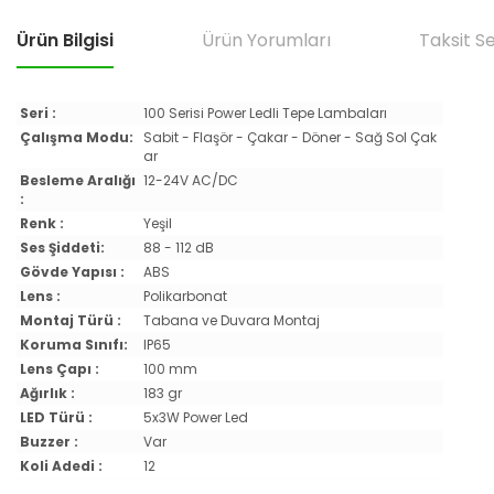
Ürün Bilgisi
Ürün Yorumları
Taksit S
Seri :
100 Serisi Power Ledli Tepe Lambaları
Çalışma Modu:
Sabit - Flaşör - Çakar - Döner - Sağ Sol Çak
ar
Besleme Aralığı
12-24V AC/DC
:
Renk :
Yeşil
Ses Şiddeti:
88 - 112 dB
Gövde Yapısı :
ABS
Lens :
Polikarbonat
Montaj Türü :
Tabana ve Duvara Montaj
Koruma Sınıfı:
IP65
Lens Çapı :
100 mm
Ağırlık :
183 gr
LED Türü :
5x3W Power Led
Buzzer :
Var
Koli Adedi :
12