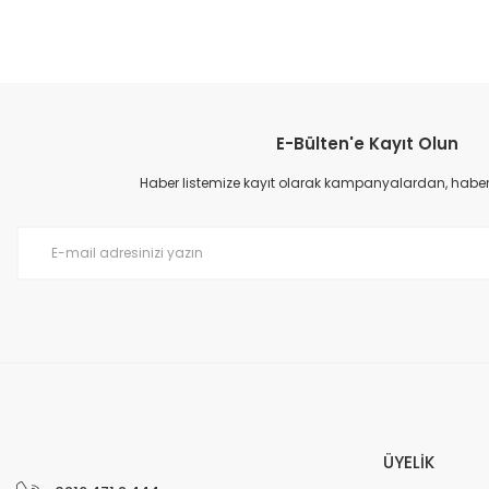
Bu ürünün fiyat bilgisi, resim, ürün açıklamalarında ve diğer konular
Görüş ve önerileriniz için teşekkür ederiz.
E-Bülten'e Kayıt Olun
Ürün resmi kalitesiz, bozuk veya görüntülenemiyor.
Ürün açıklamasında eksik bilgiler bulunuyor.
Haber listemize kayıt olarak kampanyalardan, haberda
Ürün bilgilerinde hatalar bulunuyor.
Ürün fiyatı diğer sitelerden daha pahalı.
Bu ürüne benzer farklı alternatifler olmalı.
ÜYELİK