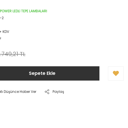
 POWER LEDLİ TEPE LAMBALARI
-2
 + KDV
!
.749,21 TL
Sepete Ekle
atı Düşünce Haber Ver
Paylaş