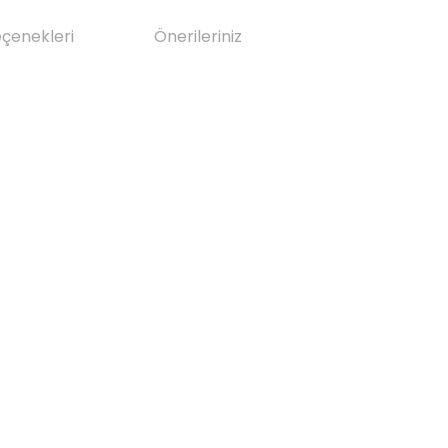
eçenekleri
Önerileriniz