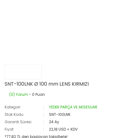
SNT-100LNK Ø 100 mm LENS KIRMIZI
(0) Yorum
- 0 Puan
Kategori
YEDEK PARÇA VE AKSESUAR
Stok Kodu
SNT-100LNK
Garanti Süresi
24 Ay
Fiyat
22,18 USD + KDV
*77,82 TL den başlayan taksitlerle!