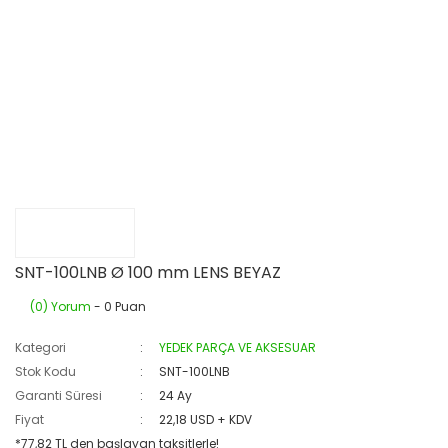
SNT-100LNB Ø 100 mm LENS BEYAZ
(0) Yorum
- 0 Puan
Kategori
YEDEK PARÇA VE AKSESUAR
Stok Kodu
SNT-100LNB
Garanti Süresi
24 Ay
Fiyat
22,18 USD + KDV
*77,82 TL den başlayan taksitlerle!