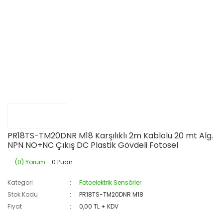
PR18TS-TM20DNR M18 Karşılıklı 2m Kablolu 20 mt Alg.
NPN NO+NC Çıkış DC Plastik Gövdeli Fotosel
(0) Yorum
- 0 Puan
Kategori
Fotoelektrik Sensörler
Stok Kodu
PR18TS-TM20DNR M18
Fiyat
0,00 TL + KDV