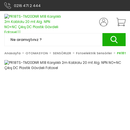
0216 471 2 444
Anasayfa
OTOMASYON
SENSÖRLER
Fotoelektrik Sensörler
PR18TS-