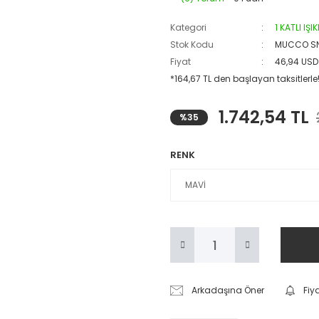
Kategori
1 KATLI IŞ
Stok Kodu
MUCCO SN
Fiyat
46,94 USD
*164,67 TL den başlayan taksitlerle
1.742,54 TL
%35
RENK
Arkadaşına Öner
Fiy