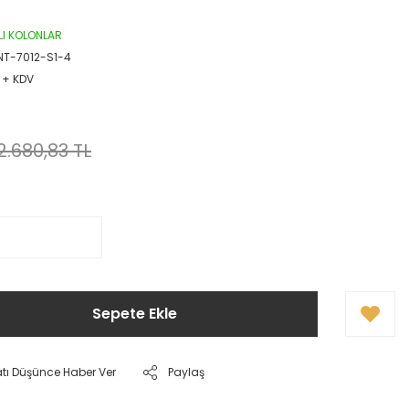
IKLI KOLONLAR
T-7012-S1-4
 + KDV
!
2.680,83 TL
Sepete Ekle
atı Düşünce Haber Ver
Paylaş