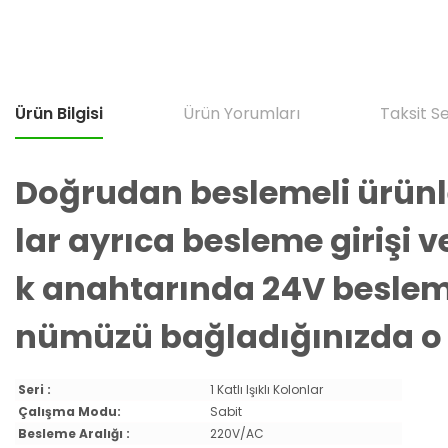
Ürün Bilgisi
Ürün Yorumları
Taksit S
Doğrudan beslemeli ürünler
lar ayrıca besleme girişi
k anahtarında 24V besleme
nümüzü bağladığınızda o uç
Seri :
1 Katlı Işıklı Kolonlar
Çalışma Modu:
Sabit
Besleme Aralığı :
220V/AC