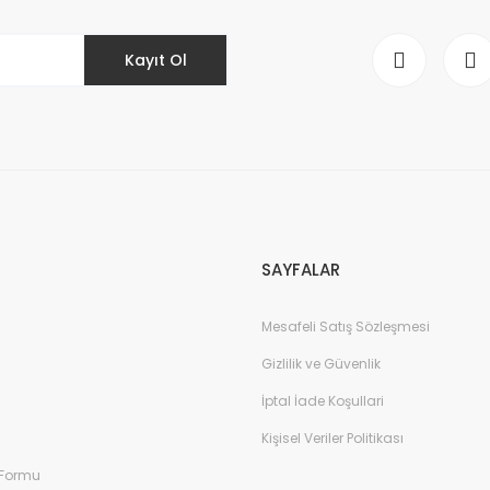
Kayıt Ol
Gönder
SAYFALAR
Mesafeli Satış Sözleşmesi
Gizlilik ve Güvenlik
İptal İade Koşullari
Kişisel Veriler Politikası
 Formu