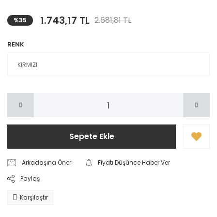
1.743,17 TL
2.681,81 TL
%35
RENK
Sepete Ekle
Arkadaşına Öner
Fiyatı Düşünce Haber Ver
Paylaş
Karşılaştır