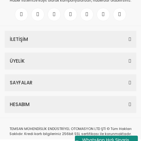
Haber listemize kayıt olarak kampanyalardan, haberdar olabilirsiniz.
İLETİŞİM
ÜYELİK
SAYFALAR
HESABIM
TEMSAN MÜHENDİSLİK ENDÜSTRİYEL OTOMASYON LTD ŞTİ © Tüm Hakları
Saklıdır. Kredi kartı bilgileriniz 256bit SSL sertifikası ile korunmaktadır.
WhatsApp Hızlı Sipariş