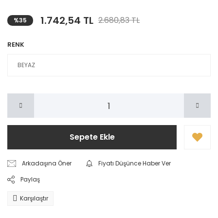
1.742,54 TL
2.680,83 TL
%35
RENK
Sepete Ekle
Arkadaşına Öner
Fiyatı Düşünce Haber Ver
Paylaş
Karşılaştır