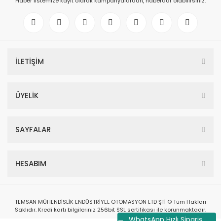
Haber listemize kayıt olarak kampanyalardan, haberdar olabilirsiniz.
İLETİŞİM
ÜYELİK
SAYFALAR
HESABIM
TEMSAN MÜHENDİSLİK ENDÜSTRİYEL OTOMASYON LTD ŞTİ © Tüm Hakları
Saklıdır. Kredi kartı bilgileriniz 256bit SSL sertifikası ile korunmaktadır.
WhatsApp Hızlı Sipariş