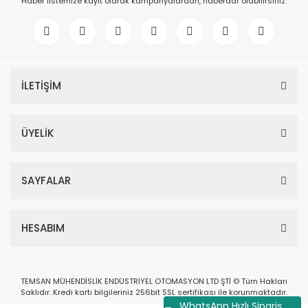
Haber listemize kayıt olarak kampanyalardan, haberdar olabilirsiniz.
İLETİŞİM
ÜYELİK
SAYFALAR
HESABIM
TEMSAN MÜHENDİSLİK ENDÜSTRİYEL OTOMASYON LTD ŞTİ © Tüm Hakları
Saklıdır. Kredi kartı bilgileriniz 256bit SSL sertifikası ile korunmaktadır.
WhatsApp Hızlı Sipariş