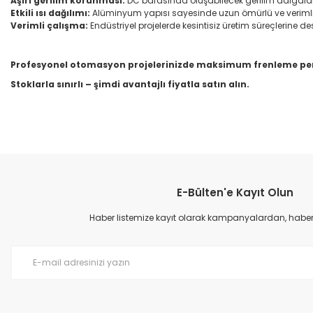
Aşırı gerilim korunması:
DC barasında oluşabilecek gerilim dalgala
Etkili ısı dağılımı:
Alüminyum yapısı sayesinde uzun ömürlü ve verimli
Verimli çalışma:
Endüstriyel projelerde kesintisiz üretim süreçlerine des
Profesyonel otomasyon projelerinizde maksimum frenleme perf
Stoklarla sınırlı – şimdi avantajlı fiyatla satın alın.
Bu ürünün fiyat bilgisi, resim, ürün açıklamalarında ve diğer konular
Görüş ve önerileriniz için teşekkür ederiz.
E-Bülten'e Kayıt Olun
Ürün resmi kalitesiz, bozuk veya görüntülenemiyor.
Ürün açıklamasında eksik bilgiler bulunuyor.
Haber listemize kayıt olarak kampanyalardan, haberda
Ürün bilgilerinde hatalar bulunuyor.
Ürün fiyatı diğer sitelerden daha pahalı.
Bu ürüne benzer farklı alternatifler olmalı.