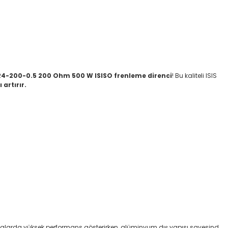
R4-200-0.5 200 Ohm 500 W ISISO frenleme direnci
! Bu kaliteli ISIS
artırır.
ulamalarda yüksek performans gösterirken, alüminyum dış yapısı sayesind