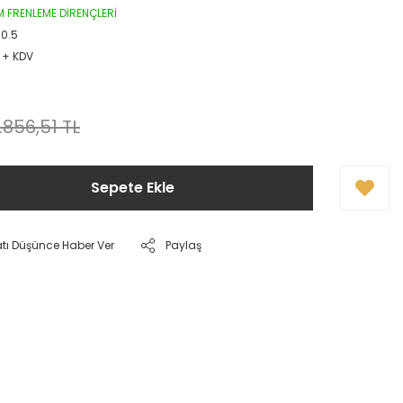
 FRENLEME DİRENÇLERİ
0.5
 + KDV
.856,51 TL
Sepete Ekle
atı Düşünce Haber Ver
Paylaş