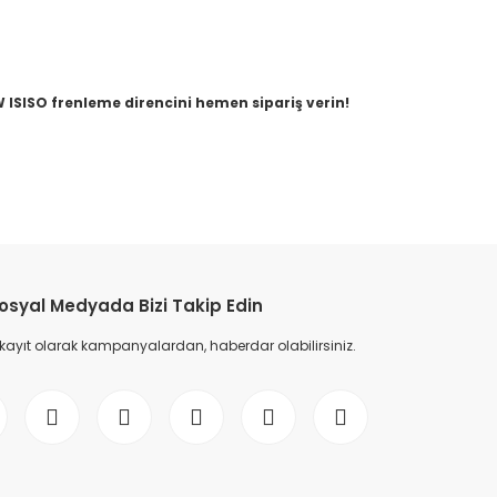
SISO frenleme direncini hemen sipariş verin!
etebilirsiniz.
osyal Medyada Bizi Takip Edin
 kayıt olarak kampanyalardan, haberdar olabilirsiniz.