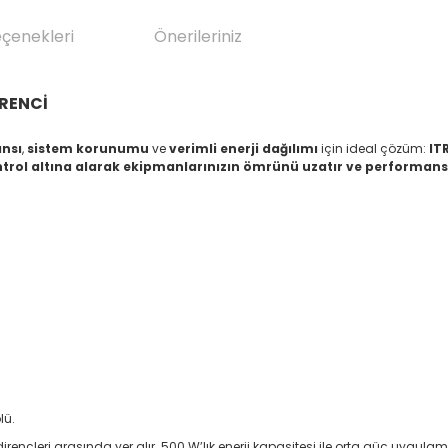
eçenekleri
Önerileriniz
İRENCİ
ansı
,
sistem korunumu
ve
verimli enerji dağılımı
için ideal çözüm:
IT
ontrol altına alarak ekipmanlarınızın ömrünü uzatır ve performansı 
lü.
irençleri arasında yer alır. 500 W’lık enerji kapasitesi ile orta güç uyg