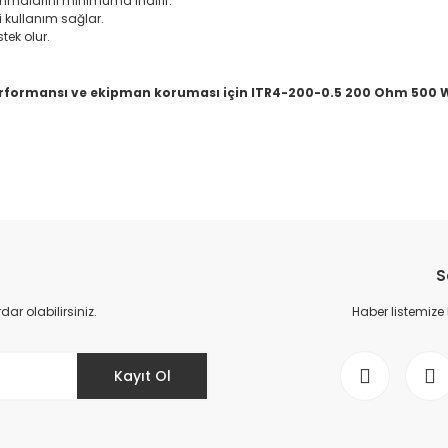
nmalarını minimuma indirir.
 kullanım sağlar.
tek olur.
ormansı ve ekipman koruması için ITR4-200-0.5 200 Ohm 500 W I
da yetersiz gördüğünüz noktaları öneri formunu kullanarak tarafımıza il
Bu ürüne ilk yorumu siz yapın!
S
Yorum Yaz
r olabilirsiniz.
Haber listemize
Kayıt Ol