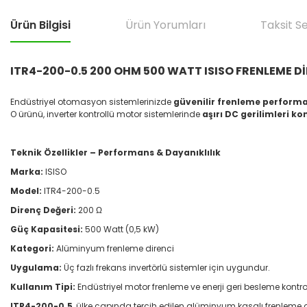
Ürün Bilgisi
Ürün Yorumları
Taksit S
ITR4-200-0.5 200 OHM 500 WATT ISISO FRENLEME D
Endüstriyel otomasyon sistemlerinizde
güvenilir frenleme perform
O ürünü, inverter kontrollü motor sistemlerinde
aşırı DC gerilimleri k
Teknik Özellikler – Performans & Dayanıklılık
Marka:
ISISO
Model:
ITR4-200-0.5
Direnç Değeri:
200 Ω
Güç Kapasitesi:
500 Watt (0,5 kW)
Kategori:
Alüminyum frenleme direnci
Uygulama:
Üç fazlı frekans invertörlü sistemler için uygundur.
Kullanım Tipi:
Endüstriyel motor frenleme ve enerji geri besleme kontro
ITR4-200-0.5
, ülke çapında tercih edilen alüminyum kasalı frenleme d