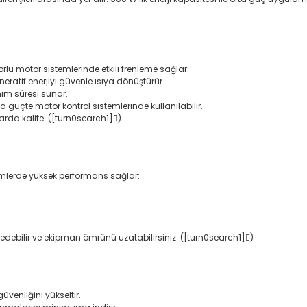
örlü motor sistemlerinde etkili frenleme sağlar.
eratif enerjiyi güvenle ısıya dönüştürür.
ım süresi sunar.
 güçte motor kontrol sistemlerinde kullanılabilir.
arda kalite. ([turn0search1])
temlerde yüksek performans sağlar:
e edebilir ve ekipman ömrünü uzatabilirsiniz. ([turn0search1])
venliğini yükseltir.