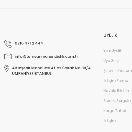
ÜYELİK
0216 471 2 444
Yeni Üyelik
info@temsanmuhendislik.com.tr
Üye Girişi
Altınşehir Mahallesi Atlas Sokak No:38/A
Şifremi Unuttum
ÜMRANİYE/İSTANBUL
İletişim Formu
Havale Bildirim
Sipariş Sorgula
Kargo Takibi
İletişim