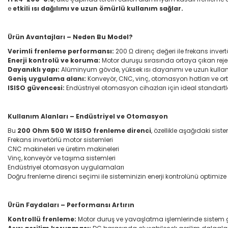
e
etkili ısı dağılımı ve uzun ömürlü kullanım sağlar.
Ürün Avantajları – Neden Bu Model?
Verimli frenleme performansı:
200 Ω direnç değeri ile frekans invert
Enerji kontrolü ve koruma:
Motor duruşu sırasında ortaya çıkan rejen
Dayanıklı yapı:
Alüminyum gövde, yüksek ısı dayanımı ve uzun kullan
Geniş uygulama alanı:
Konveyör, CNC, vinç, otomasyon hatları ve orta
ISISO güvencesi:
Endüstriyel otomasyon cihazları için ideal standartl
Kullanım Alanları – Endüstriyel ve Otomasyon
Bu
200 Ohm 500 W ISISO frenleme direnci
, özellikle aşağıdaki sis
Frekans invertörlü motor sistemleri
CNC makineleri ve üretim makineleri
Vinç, konveyör ve taşıma sistemleri
Endüstriyel otomasyon uygulamaları
Doğru frenleme direnci seçimi ile sisteminizin enerji kontrolünü optimiz
Ürün Faydaları – Performansı Artırın
Kontrollü frenleme:
Motor duruş ve yavaşlatma işlemlerinde sistem gü