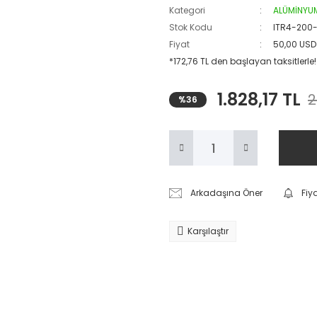
Kategori
ALÜMİNYUM
Stok Kodu
ITR4-200-
Fiyat
50,00 USD
*172,76 TL den başlayan taksitlerle!
1.828,17 TL
2
%36
Arkadaşına Öner
Fiy
Karşılaştır